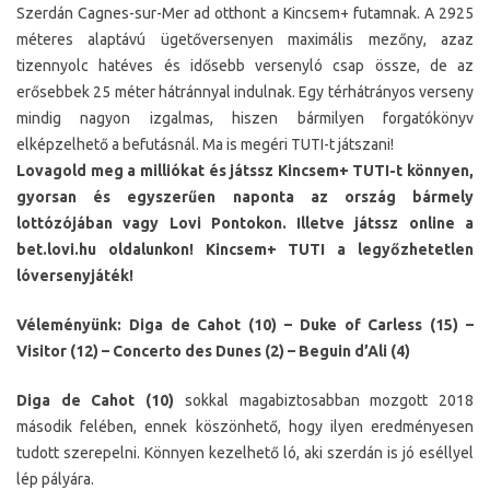
Szerdán Cagnes-sur-Mer ad otthont a Kincsem+ futamnak. A 2925
méteres alaptávú ügetőversenyen maximális mezőny, azaz
tizennyolc hatéves és idősebb versenyló csap össze, de az
erősebbek 25 méter hátránnyal indulnak. Egy térhátrányos verseny
mindig nagyon izgalmas, hiszen bármilyen forgatókönyv
elképzelhető a befutásnál. Ma is megéri TUTI-t játszani!
Lovagold meg a milliókat és játssz Kincsem+ TUTI-t könnyen,
gyorsan és egyszerűen naponta az ország bármely
lottózójában vagy Lovi Pontokon. Illetve játssz online a
bet.lovi.hu oldalunkon! Kincsem+ TUTI a legyőzhetetlen
lóversenyjáték!
Véleményünk: Diga de Cahot (10) – Duke of Carless (15) –
Visitor (12) – Concerto des Dunes (2) – Beguin d’Ali (4)
Diga de Cahot (10)
sokkal magabiztosabban mozgott 2018
második felében, ennek köszönhető, hogy ilyen eredményesen
tudott szerepelni. Könnyen kezelhető ló, aki szerdán is jó eséllyel
lép pályára.