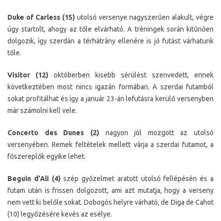
Duke of Carless (15)
utolsó versenye nagyszerűen alakult, végre
úgy startolt, ahogy az tőle elvárható. A tréningek során kitűnően
dolgozik, így szerdán a térhátrány ellenére is jó futást várhatunk
tőle.
Visitor (12)
októberben kisebb sérülést szenvedett, ennek
következtében most nincs igazán formában. A szerdai futamból
sokat profitálhat és így a január 23-án lefutásra kerülő versenyben
már számolni kell vele.
Concerto des Dunes (2)
nagyon jól mozgott az utolsó
versenyében. Remek feltételek mellett várja a szerdai futamot, a
főszereplők egyike lehet.
Beguin d’Ali (4)
szép győzelmet aratott utolsó fellépésén és a
futam után is frissen dolgozott, ami azt mutatja, hogy a verseny
nem vett ki belőle sokat. Dobogós helyre várható, de Diga de Cahot
(10) legyőzésére kevés az esélye.