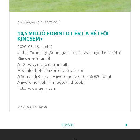
Compiègne - C1 - 16/03/202
10,5 MILLIÓ FORINTOT ÉRT A HÉTFŐI
KINCSEM+
2020. 03. 16 – hétfő
Just a Formality (3) magabiztos futással nyerte a hétfői
Kincsem+ futamot.
A 12-es számú ló nem indult.
Hivatalos befutási sorrend: 3-7-5-2-6
A Sorrendi Kincsem+ nyereménye: 10.556.820 forint
A nyeremények ITT megtekinthetők.
Fotó: www.geny.com
2020. 03. 16. 14:58
TOVÁBB