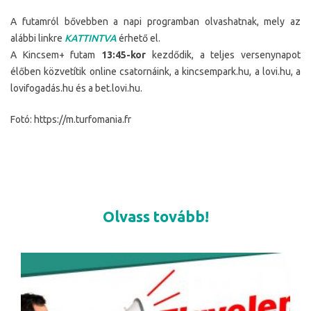
A futamról bővebben a napi programban olvashatnak, mely az
alábbi linkre
KATTINTVA
érhető el.
A Kincsem+ futam
13:45-kor
kezdődik, a teljes versenynapot
élőben közvetítik online csatornáink, a kincsempark.hu, a lovi.hu, a
lovifogadás.hu és a bet.lovi.hu.
Fotó: https://m.turfomania.fr
Olvass tovább!