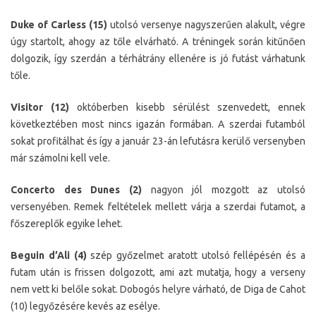
Duke of Carless (15)
utolsó versenye nagyszerűen alakult, végre
úgy startolt, ahogy az tőle elvárható. A tréningek során kitűnően
dolgozik, így szerdán a térhátrány ellenére is jó futást várhatunk
tőle.
Visitor (12)
októberben kisebb sérülést szenvedett, ennek
következtében most nincs igazán formában. A szerdai futamból
sokat profitálhat és így a január 23-án lefutásra kerülő versenyben
már számolni kell vele.
Concerto des Dunes (2)
nagyon jól mozgott az utolsó
versenyében. Remek feltételek mellett várja a szerdai futamot, a
főszereplők egyike lehet.
Beguin d’Ali (4)
szép győzelmet aratott utolsó fellépésén és a
futam után is frissen dolgozott, ami azt mutatja, hogy a verseny
nem vett ki belőle sokat. Dobogós helyre várható, de Diga de Cahot
(10) legyőzésére kevés az esélye.