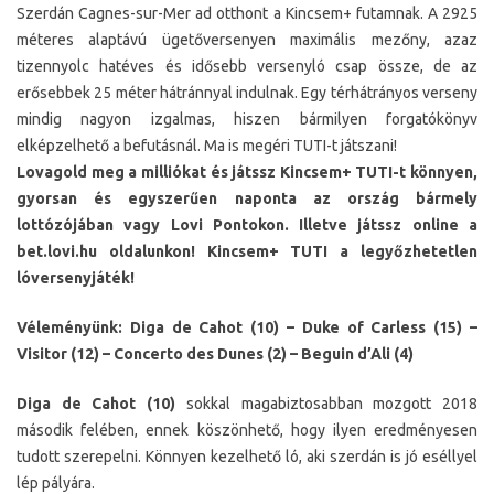
Szerdán Cagnes-sur-Mer ad otthont a Kincsem+ futamnak. A 2925
méteres alaptávú ügetőversenyen maximális mezőny, azaz
tizennyolc hatéves és idősebb versenyló csap össze, de az
erősebbek 25 méter hátránnyal indulnak. Egy térhátrányos verseny
mindig nagyon izgalmas, hiszen bármilyen forgatókönyv
elképzelhető a befutásnál. Ma is megéri TUTI-t játszani!
Lovagold meg a milliókat és játssz Kincsem+ TUTI-t könnyen,
gyorsan és egyszerűen naponta az ország bármely
lottózójában vagy Lovi Pontokon. Illetve játssz online a
bet.lovi.hu oldalunkon! Kincsem+ TUTI a legyőzhetetlen
lóversenyjáték!
Véleményünk: Diga de Cahot (10) – Duke of Carless (15) –
Visitor (12) – Concerto des Dunes (2) – Beguin d’Ali (4)
Diga de Cahot (10)
sokkal magabiztosabban mozgott 2018
második felében, ennek köszönhető, hogy ilyen eredményesen
tudott szerepelni. Könnyen kezelhető ló, aki szerdán is jó eséllyel
lép pályára.