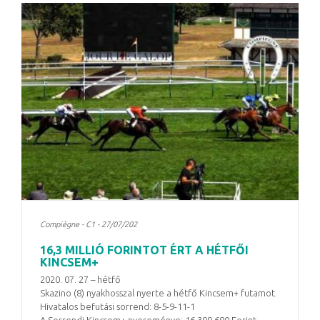
Compiègne - C1 - 27/07/202
16,3 MILLIÓ FORINTOT ÉRT A HÉTFŐI
KINCSEM+
2020. 07. 27 – hétfő
Skazino (8) nyakhosszal nyerte a hétfő Kincsem+ futamot.
Hivatalos befutási sorrend: 8-5-9-11-1