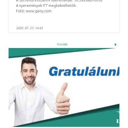
A Sorrendi Kincsem+ nyereménye: 16.399.680 Forint
A nyeremények ITT megtekinthetők.
Fotó: www.geny.com
2020. 07. 27. 14:43
TOVÁBB