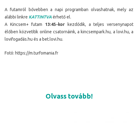
A futamról bővebben a napi programban olvashatnak, mely az
alábbi linkre
KATTINTVA
érhető el.
A Kincsem+ futam
13:45-kor
kezdődik, a teljes versenynapot
élőben közvetítik online csatornáink, a kincsempark.hu, a lovi.hu, a
lovifogadás.hu és a bet.lovi.hu.
Fotó: https://m.turfomania.fr
Olvass tovább!