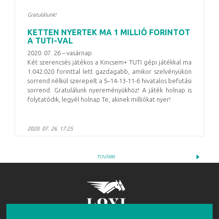
Gratulálunk!
KETTEN NYERTEK MA 1 MILLIÓ FORINTOT
A TUTI-VAL
2020. 07. 26 – vasárnap
Két szerencsés játékos a Kincsem+ TUTI gépi játékkal ma
1.042.020 forinttal lett gazdagabb, amikor szelvényükön
sorrend nélkül szerepelt a 5–14-13-11-6 hivatalos befutási
sorrend. Gratulálunk nyereményükhöz! A játék holnap is
folytatódik, legyél holnap Te, akinek milliókat nyer!
2020. 07. 26. 17:25
TOVÁBB