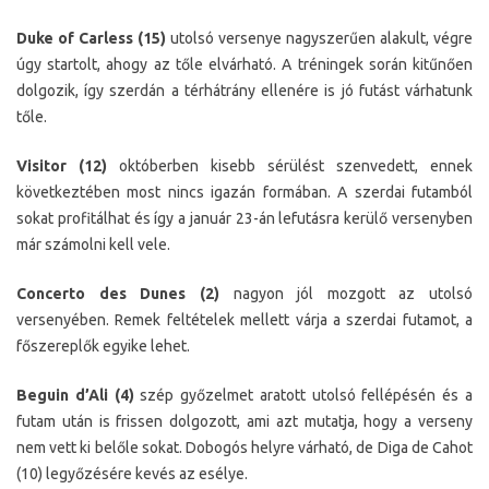
Duke of Carless (15)
utolsó versenye nagyszerűen alakult, végre
úgy startolt, ahogy az tőle elvárható. A tréningek során kitűnően
dolgozik, így szerdán a térhátrány ellenére is jó futást várhatunk
tőle.
Visitor (12)
októberben kisebb sérülést szenvedett, ennek
következtében most nincs igazán formában. A szerdai futamból
sokat profitálhat és így a január 23-án lefutásra kerülő versenyben
már számolni kell vele.
Concerto des Dunes (2)
nagyon jól mozgott az utolsó
versenyében. Remek feltételek mellett várja a szerdai futamot, a
főszereplők egyike lehet.
Beguin d’Ali (4)
szép győzelmet aratott utolsó fellépésén és a
futam után is frissen dolgozott, ami azt mutatja, hogy a verseny
nem vett ki belőle sokat. Dobogós helyre várható, de Diga de Cahot
(10) legyőzésére kevés az esélye.