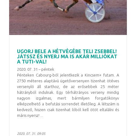
UGORJ BELE A HÉTVÉGÉBE TELI ZSEBBEL!
JÁTSSZ ÉS NYERJ MA IS AKÁR MILLIÓKAT
A TUTI-VAL!
2020. 07. 31 – péntek
Pénteken Cabourg-ból jelentkezik a Kincsem+ futam. A
2750 méteres alaptávú ügetőversenyen tizenhat ötéves
versenyló áll starthoz, de az erősebbek 25 méter
hátrányból indulnak. Egy térhátrányos verseny mindig
nagyon izgalmas, mert bármilyen forgatókönyv
elképzelhető a befutási sorrendet illetőleg. A létszám is
kedvező, hiszen csak tizenhat lóból kell ötöt eltalálni és
máris nyersz! ...
2020. 07. 31. 09:05