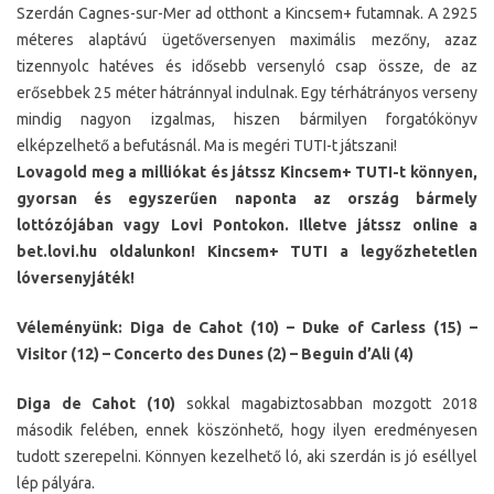
Szerdán Cagnes-sur-Mer ad otthont a Kincsem+ futamnak. A 2925
méteres alaptávú ügetőversenyen maximális mezőny, azaz
tizennyolc hatéves és idősebb versenyló csap össze, de az
erősebbek 25 méter hátránnyal indulnak. Egy térhátrányos verseny
mindig nagyon izgalmas, hiszen bármilyen forgatókönyv
elképzelhető a befutásnál. Ma is megéri TUTI-t játszani!
Lovagold meg a milliókat és játssz Kincsem+ TUTI-t könnyen,
gyorsan és egyszerűen naponta az ország bármely
lottózójában vagy Lovi Pontokon. Illetve játssz online a
bet.lovi.hu oldalunkon! Kincsem+ TUTI a legyőzhetetlen
lóversenyjáték!
Véleményünk: Diga de Cahot (10) – Duke of Carless (15) –
Visitor (12) – Concerto des Dunes (2) – Beguin d’Ali (4)
Diga de Cahot (10)
sokkal magabiztosabban mozgott 2018
második felében, ennek köszönhető, hogy ilyen eredményesen
tudott szerepelni. Könnyen kezelhető ló, aki szerdán is jó eséllyel
lép pályára.