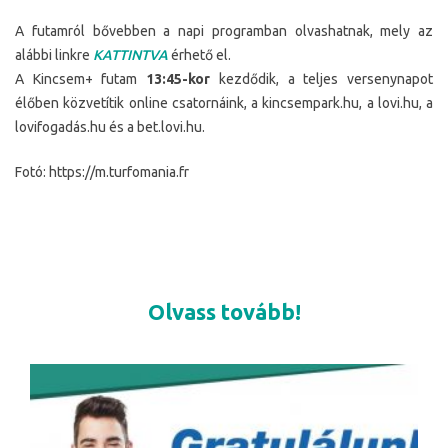
A futamról bővebben a napi programban olvashatnak, mely az
alábbi linkre
KATTINTVA
érhető el.
A Kincsem+ futam
13:45-kor
kezdődik, a teljes versenynapot
élőben közvetítik online csatornáink, a kincsempark.hu, a lovi.hu, a
lovifogadás.hu és a bet.lovi.hu.
Fotó: https://m.turfomania.fr
Olvass tovább!