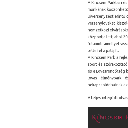
A Kincsem Parkban és 
munkának köszönhetőe
lóversenyzést érintő 
versenylovakat kiszol
nemzetközi elvárásokn
központja lett, ahol 2
futamot, amellyel vis
tette fel a patáját.
A Kincsem Park a fejle
sport és szórakoztató
és a Lovasrendőrség kö
lovas élménypark é
bekapcsolódhatnak az i
A teljes interjú itt olva