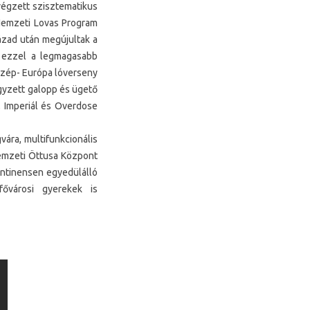
végzett szisztematikus
Nemzeti Lovas Program
ázad után megújultak a
ek ezzel a legmagasabb
özép- Európa lóverseny
egyzett galopp és ügető
, Imperiál és Overdose
vára, multifunkcionális
Nemzeti Öttusa Központ
kontinensen egyedülálló
ővárosi gyerekek is