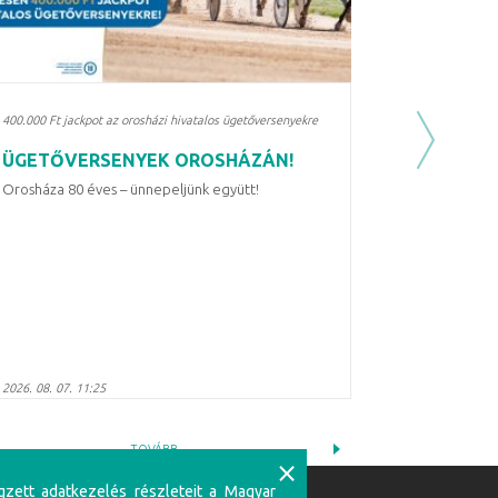
400.000 Ft jackpot az orosházi hivatalos ügetőversenyekre
Next
ÜGETŐVERSENYEK OROSHÁZÁN!
Orosháza 80 éves – ünnepeljünk együtt!
2026. 08. 07. 11:25
TOVÁBB
⨯
gzett adatkezelés részleteit a Magyar