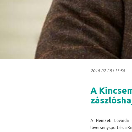
2018-02-28
|
13:58
A Kincsem
zászlósha
A Nemzeti Lovarda m
lóversenysport és a Ki