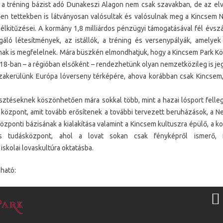
a tréning bázist adó Dunakeszi Alagon nem csak szavakban, de az el
n tettekben is látványosan valósultak és valósulnak meg a Kincsem 
célkitűzései. A kormány 1,8 milliárdos pénzügyi támogatásával fél évsz
gáló létesítmények, az istállók, a tréning és versenypályák, amely
ak is megfelelnek. Mára büszkén elmondhatjuk, hogy a Kincsem Park K
018-ban – a régióban elsőként – rendezhetünk olyan nemzetközileg is j
szakerülünk Európa lóverseny térképére, ahova korábban csak Kincsem
sztéseknek köszönhetően mára sokkal több, mint a hazai lósport felleg
 központ, amit tovább erősítenek a további tervezett beruházások, a 
zponti bázisának a kialakítása valamint a Kincsem kultuszra épülő, a 
s tudásközpont, ahol a lovat sokan csak fényképről ismerő, f
skolai lovaskultúra oktatásba.
sható: