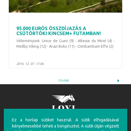
95.000 EURÓS ÖSSZDÍJAZÁS A
CSÜTÖRTÖKI KINCSEM+ FUTAMBAN!
Véleményünk: Unice de Guez (9) - Altesse du Mirel (4) -
Mellby Viking (12) - Arazi Boko (11) - Oimbambam Effe (2)
2016. 12. 07. 17:06
TOVÁBB
Ez a honlap sütiket használ. A sütik elfogadásával
FIGYELEM!
kényelmesebbé teheti a böngészést. A sütik útján végzett
A túlzásba vitt szerencsejáték ártalmas, mentálhigiénés problémákat, illetve függőséget