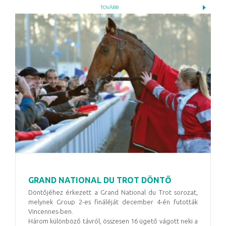
TOVÁBB
GRAND NATIONAL DU TROT DÖNTŐ
Döntőjéhez érkezett a Grand National du Trot sorozat,
melynek Group 2-es fináléját december 4-én futották
Vincennes-ben.
Három különböző távról, összesen 16 ügető vágott neki a