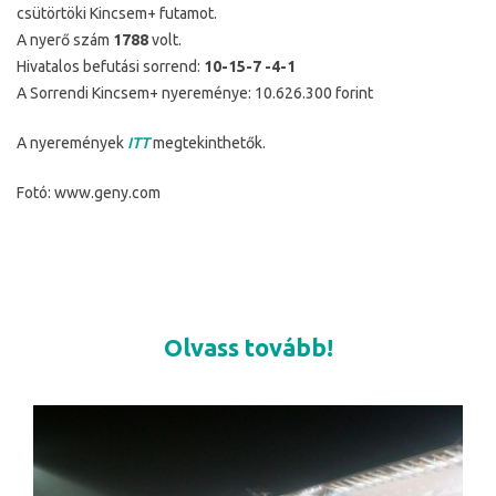
csütörtöki Kincsem+ futamot.
A nyerő szám
1788
volt.
Hivatalos befutási sorrend:
10-15-7 -4-1
A Sorrendi Kincsem+ nyereménye: 10.626.300 forint
A nyeremények
ITT
megtekinthetők.
Fotó: www.geny.com
Olvass tovább!