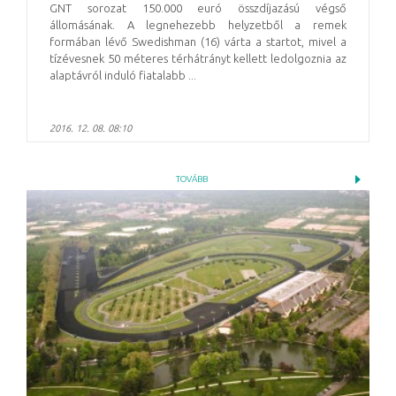
GNT sorozat 150.000 euró összdíjazású végső
állomásának. A legnehezebb helyzetből a remek
formában lévő Swedishman (16) várta a startot, mivel a
tízévesnek 50 méteres térhátrányt kellett ledolgoznia az
alaptávról induló fiatalabb ...
2016. 12. 08. 08:10
TOVÁBB