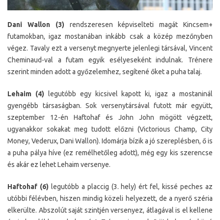
Dani Wallon (3)
rendszeresen képviselteti magát Kincsem+
futamokban, igaz mostanában inkább csak a közép mezőnyben
végez. Tavaly ezt a versenyt megnyerte jelenlegi társával, Vincent
Cheminaud-val a futam egyik esélyeseként indulnak. Trénere
szerint minden adott a győzelemhez, segítené őket a puha talaj.
Lehaim (4)
legutóbb egy kicsivel kapott ki, igaz a mostaninál
gyengébb társaságban. Sok versenytársával futott már együtt,
szeptember 12-én Haftohaf és John John mögött végzett,
ugyanakkor sokakat meg tudott előzni (Victorious Champ, City
Money, Vederux, Dani Wallon). Idomárja bízik a jó szereplésben, ő is
a puha pálya híve (ez remélhetőleg adott), még egy kis szerencse
és akár ez lehet Lehaim versenye.
Haftohaf (6)
legutóbb a placcig (3. hely) ért fel, kissé peches az
utóbbi félévben, hiszen mindig közeli helyezett, de a nyerő széria
elkerülte. Abszolút saját szintjén versenyez, átlagával is el kellene