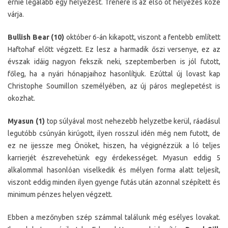
érnie legalább egy helyezést. Trénere is az első öt helyezés közé
várja.
Bullish Bear (10)
október 6-án kikapott, viszont a fentebb említett
Haftohaf előtt végzett. Ez lesz a harmadik őszi versenye, ez az
évszak idáig nagyon fekszik neki, szeptemberben is jól futott,
főleg, ha a nyári hónapjaihoz hasonlítjuk. Ezúttal új lovast kap
Christophe Soumillon személyében, az új páros meglepetést is
okozhat.
Myasun (1)
top súlyával most nehezebb helyzetbe kerül, ráadásul
legutóbb csúnyán kirúgott, ilyen rosszul idén még nem futott, de
ez ne ijessze meg Önöket, hiszen, ha végignézzük a ló teljes
karrierjét észrevehetünk egy érdekességet. Myasun eddig 5
alkalommal hasonlóan viselkedik és mélyen forma alatt teljesít,
viszont eddig minden ilyen gyenge futás után azonnal szépített és
minimum pénzes helyen végzett.
Ebben a mezőnyben szép számmal találunk még esélyes lovakat.