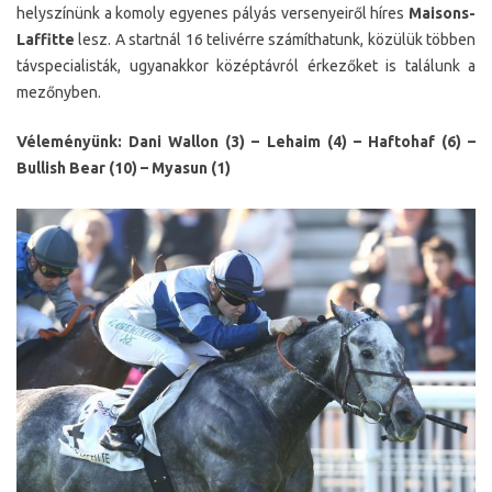
helyszínünk a komoly egyenes pályás versenyeiről híres
Maisons-
Laffitte
lesz. A startnál 16 telivérre számíthatunk, közülük többen
távspecialisták, ugyanakkor középtávról érkezőket is találunk a
mezőnyben.
Véleményünk: Dani Wallon (3) – Lehaim (4) – Haftohaf (6) –
Bullish Bear (10) – Myasun (1)