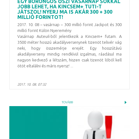
EGY BORONGÓS ŐSZI VASÁRNAP SOKKAL
JOBB LEHET, HA KINCSEM+ TUTI-T
JÁTSZOL! NYERJ MA IS AKÁR 300 + 300
MILLIÓ FORINTOT!
2017. 10. 08 – vasárnap – 300 millió forint Jackpot és 300
millió forint Külön Nyeremény
Vasárnap Auteuil-ből jelentkezik a Kincsem+ futam. A
3500 méter hosszú akadályversenynek tizenöt telivér vág
neki, hogy összemérje erejét. Egy hosszútávú
akadályverseny mindig rendkívül izgalmas, ráadásul ma
nagyon kedvező a létszám, hiszen csak tizenöt lóból kell
ötöt eltalálni és máris nyersz! ...
2017. 10. 08. 07:32
TOVÁBB