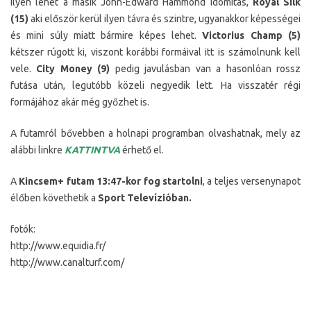
Ilyen lehet a másik John-Edward Hammond idomítás,
Royal Silk
(15)
aki először kerül ilyen távra és szintre, ugyanakkor képességei
és mini súly miatt bármire képes lehet.
Victorius Champ (5)
kétszer rúgott ki, viszont korábbi formáival itt is számolnunk kell
vele.
City Money (9)
pedig javulásban van a hasonlóan rossz
futása után, legutóbb közeli negyedik lett. Ha visszatér régi
formájához akár még győzhet is.
A futamról bővebben a holnapi programban olvashatnak, mely az
alábbi linkre
KATTINTVA
érhető el.
A
Kincsem+ futam 13:47-kor fog startolni
, a teljes versenynapot
élőben követhetik a
Sport Televízióban.
fotók:
http://www.equidia.fr/
http://www.canalturf.com/