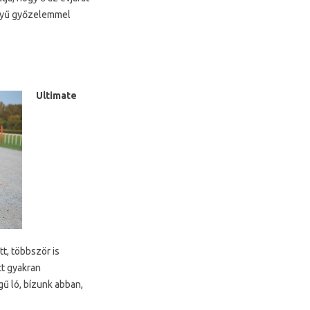
nnyű győzelemmel
Ultimate
t, többször is
tt gyakran
gű ló, bízunk abban,