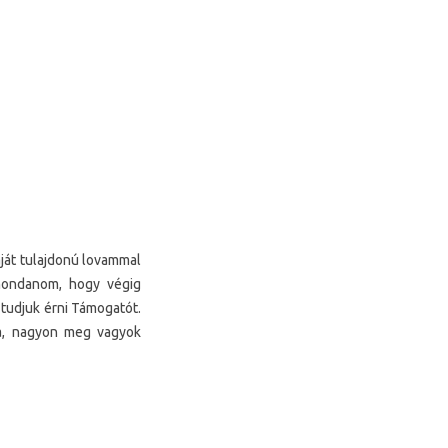
át tulajdonú lovammal
mondanom, hogy végig
 tudjuk érni Támogatót.
a, nagyon meg vagyok