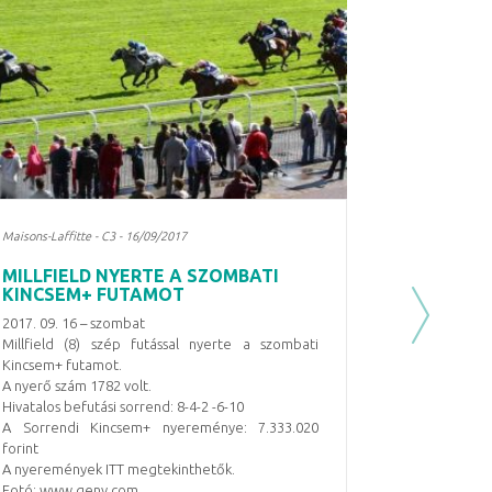
Maisons-Laffitte - C3 - 16/09/2017
MILLFIELD NYERTE A SZOMBATI
KINCSEM+ FUTAMOT
2017. 09. 16 – szombat
Next
Millfield (8) szép futással nyerte a szombati
Kincsem+ futamot.
A nyerő szám 1782 volt.
Hivatalos befutási sorrend: 8-4-2 -6-10
A Sorrendi Kincsem+ nyereménye: 7.333.020
forint
A nyeremények ITT megtekinthetők.
Fotó: www.geny.com