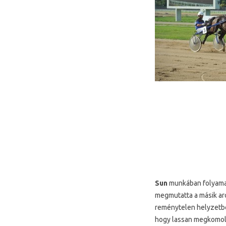
Sun
munkában folyamato
megmutatta a másik arc
reménytelen helyzetbe 
hogy lassan megkomol