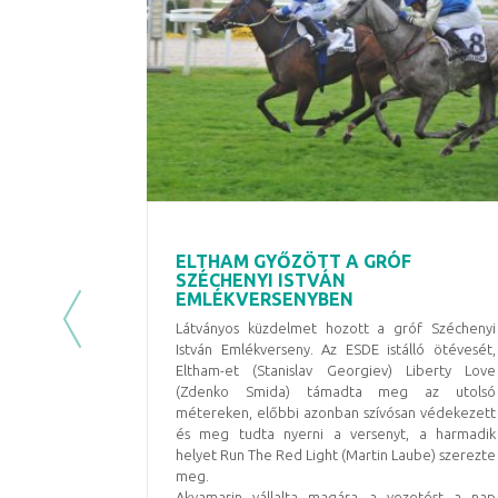
ELTHAM GYŐZÖTT A GRÓF
SZÉCHENYI ISTVÁN
EMLÉKVERSENYBEN
Previous
Látványos küzdelmet hozott a gróf Széchenyi
István Emlékverseny. Az ESDE istálló ötévesét,
Eltham-et (Stanislav Georgiev) Liberty Love
(Zdenko Smida) támadta meg az utolsó
métereken, előbbi azonban szívósan védekezett
és meg tudta nyerni a versenyt, a harmadik
helyet Run The Red Light (Martin Laube) szerezte
meg.
Akvamarin vállalta magára a vezetést a nap