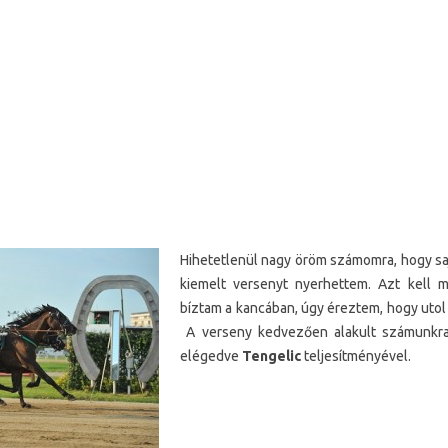
Hihetetlenül
nagy öröm számomra, hogy saj
kiemelt versenyt nyerhettem. Azt kell 
bíztam a kancában, úgy éreztem, hogy utol
A verseny kedvezően alakult számunkr
elégedve
Tengelic
teljesítményével.