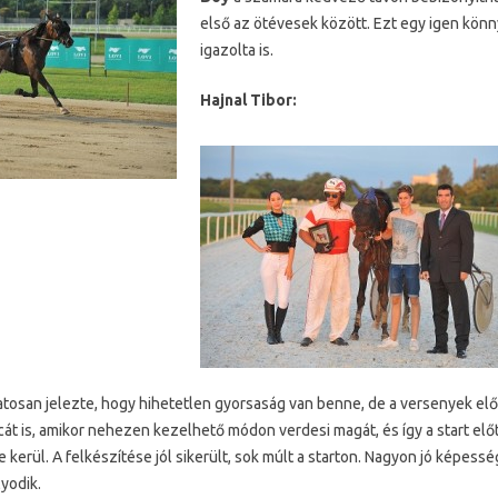
első az ötévesek között. Ezt egy igen kö
igazolta is.
Hajnal Tibor:
san jelezte, hogy hihetetlen gyorsaság van benne, de a versenyek előt
át is, amikor nehezen kezelhető módon verdesi magát, és így a start elő
kerül. A felkészítése jól sikerült, sok múlt a starton. Nagyon jó képessé
yodik.