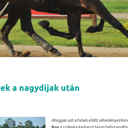
k a nagydíjak után
Ahogyan a
zt a futam előtti véleményezés
Boy
a számára kedvező távon bebizonyíthat