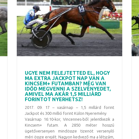
UGYE NEM FELEJTETTED EL, HOGY
MA EXTRA JACKPOT NAP VAN A
KINCSEM+ FUTAMBAN? MÉG VAN
IDŐD MEGVENNI A SZELVÉNYEDET,
AMIVEL MA AKÁR 1,5 MILLIÁRD
FORINTOT NYERHETSZ!
2017. 09. 17 – vasárnap – 1,5 millárd forint
Jackpot és 300 millió forint Külön Nyeremény
Vasárnap 16:10-kor, Vincennes-ből jelentkezik a
Kincsem+ futam. A 2850 méter hosszú
ügetőversenyen mindössze tizenöt versenyló
méri össze erejét. Nagyon kedvező ma a létszám,