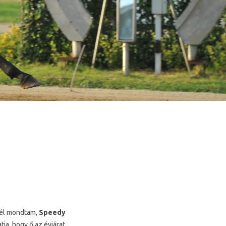
nél mondtam,
Speedy
ja, hogy ő az évjárat