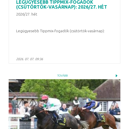
LEGÜGYESEBB TIPPMIX-FOGADÓK
(CSÜTÖRTÖK-VASÁRNAP): 2026/27. HÉT
2026/27. hét
Legügyesebb Tippmix-fogadók (csütörtök-vasárnap):
2026. 07. 07. 09:36
TOVÁBB