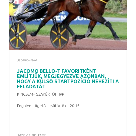
Jacomo Bello
JACOMO BELLO-T FAVORITKÉNT
EMLÍTJÜK, MEGJEGYEZVE AZONBAN,
HOGY A KÜLSŐ STARTPOZÍCIÓ NEHEZÍTI A
FELADATÁT
KINCSEM+ SZAKÉRTŐI TIPP
Enghien – ügető – csütörtök – 20:15
2026. 07. 08. 12:56