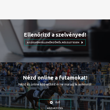
Ellenőrizd a szelvényed!
A SZELVÉNYELLENŐRZŐRŐL RÉSZLETESEN
Nézd online a futamokat!
Nézd az online közvetítést és ne maradj le semmiről!
ÉLŐ
KÖZVETÍTÉS