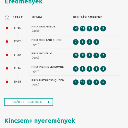
Eredmények
FUTAM
BEFUTÁSI SORREND
PRIX GANYMEDE
4
12
3
1
5
Ügető
PRIX RISE AND SHINE
7
5
2
8
Ügető
PRIX NOVELLO
9
8
4
2
7
Ügető
PRIX PIERRE LEFEUVRE
4
5
8
1
2
Ügető
PRIX RUTHLESS QUEEN
3
10
9
7
6
Ügető
TOVÁBBI EREDMÉNYEK
Kincsem+ nyeremények