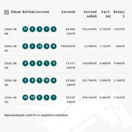
Dátum
Befutási sorrend
Sorrendi
Sorrend
4 az 5-
Bónusz
nélküli
ből
3
2026. 08.
11
5
4
1
2
63 808
732 240 Ft
2 720 Ft
1 520 Ft
06.
320 Ft
2026. 08.
5
3
12
4
8
796 880 Ft
12 480 Ft
1 120 Ft
960 Ft
05.
2026. 08.
4
3
6
1
9
12 511
190 560 Ft
5 600 Ft
4 480 Ft
04.
280 Ft
2026. 08.
2
8
1
15
6
23 062
231 760 Ft
2 800 Ft
2 160 Ft
03.
240 Ft
2026. 08.
16
10
5
5
1
39 567
476 160 Ft
9 680 Ft
7 920 Ft
02.
760 Ft
Nyeremények a 800 Ft-os alaptétre számítva.