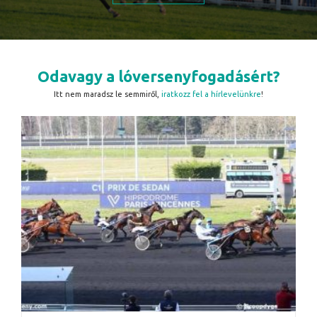
Odavagy a lóversenyfogadásért?
Itt nem maradsz le semmiről,
iratkozz fel a hírlevelünkre
!