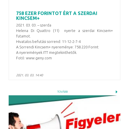
758 EZER FORINTOT ÉRT A SZERDAI
KINCSEM+
2021. 03. 03. – szerda
Helena Di Quattro (11) nyerte a szerdai Kincsem+
futamot.
Hivatalos befutási sorrend: 11-12-2-7-4
A Sorrendi Kincsem+ nyereménye: 758.220 Forint
A nyeremények ITT megtekinthetők.
Fotó: www.geny.com
2021. 03. 03. 14:40
TOVÁBB