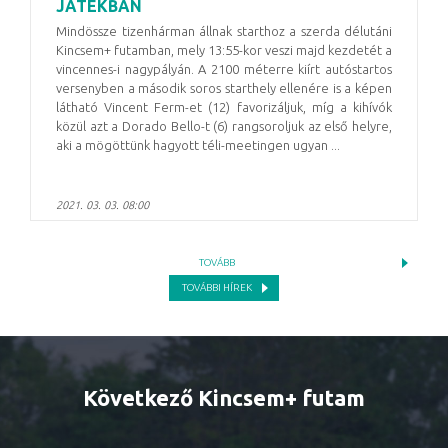
JÁTÉKBAN
Mindössze tizenhárman állnak starthoz a szerda délutáni
Kincsem+ futamban, mely 13:55-kor veszi majd kezdetét a
vincennes-i nagypályán. A 2100 méterre kiírt autóstartos
versenyben a második soros starthely ellenére is a képen
látható Vincent Ferm-et (12) favorizáljuk, míg a kihívók
közül azt a Dorado Bello-t (6) rangsoroljuk az első helyre,
aki a mögöttünk hagyott téli-meetingen ugyan ...
2021. 03. 03. 08:00
TOVÁBB
TOVÁBBI HÍREK
Következő Kincsem+ futam