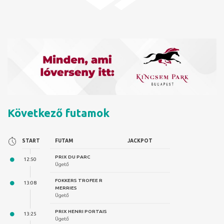
Következő futamok
FUTAM
JACKPOT
PRIX DU PARC
Ügető
FOKKERS TROFEE R
MERRIES
Ügető
PRIX HENRI PORTAIS
Ügető