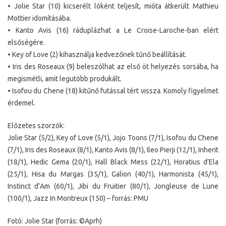
• Jolie Star (10) kicserélt lóként teljesít, mióta átkerült Mathieu
Mottier idomításába.
• Kanto Avis (16) ráduplázhat a Le Croise-Laroche-ban elért
elsőségére.
• Key of Love (2) kihasználja kedvezőnek tűnő beállítását.
• Iris des Roseaux (9) beleszólhat az első öt helyezés sorsába, ha
megismétli, amit legutóbb produkált.
• Isofou du Chene (18) kitűnő futással tért vissza. Komoly figyelmet
érdemel.
Előzetes szorzók:
Jolie Star (5/2), Key of Love (5/1), Jojo Toons (7/1), Isofou du Chene
(7/1), Iris des Roseaux (8/1), Kanto Avis (8/1), Ileo Pierji (12/1), Inherit
(18/1), Hedic Gema (20/1), Hall Black Mess (22/1), Horatius d’Ela
(25/1), Hisa du Margas (35/1), Galion (40/1), Harmonista (45/1),
Instinct d’Am (60/1), Jibi du Fruitier (80/1), Jongleuse de Lune
(100/1), Jazz In Montreux (150) – forrás: PMU
Fotó: Jolie Star (forrás: ©Aprh)