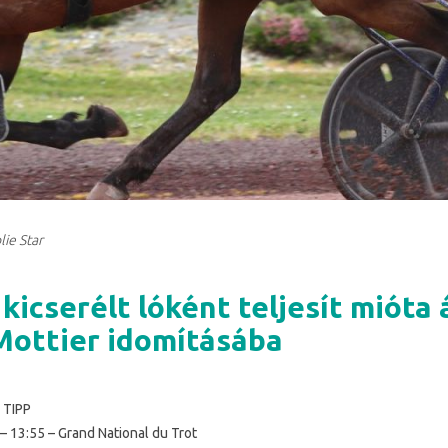
lie Star
 kicserélt lóként teljesít mióta
Mottier idomításába
 TIPP
 – 13:55 – Grand National du Trot