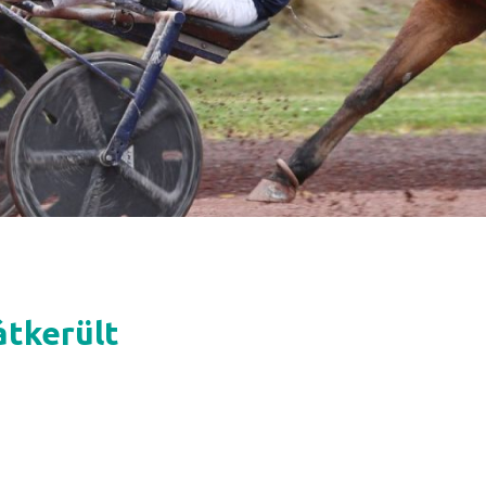
 átkerült