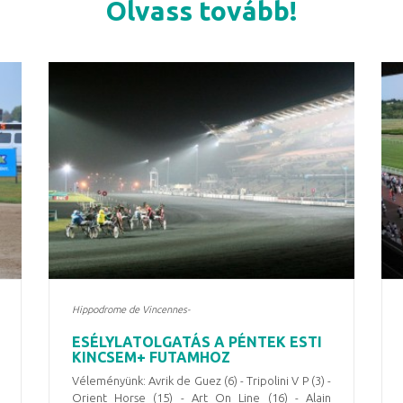
Olvass tovább!
Hippodrome de Vincennes-
ESÉLYLATOLGATÁS A PÉNTEK ESTI
KINCSEM+ FUTAMHOZ
Véleményünk: Avrik de Guez (6) - Tripolini V P (3) -
Orient Horse (15) - Art On Line (16) - Alain