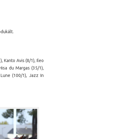
odukált.
, Kanto Avis (8/1), Ileo
 Hisa du Margas (35/1),
e Lune (100/1), Jazz In