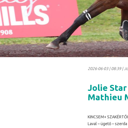
2026-06-03
|
08:39
| Jo
Jolie Star
Mathieu 
KINCSEM+ SZAKÉRTŐI
Laval – ügető – szerda