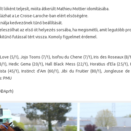
élt lóként teljesít, mióta átkerült Mathieu Mottier idomításába.
plázhat a Le Croise-Laroche-ban elért elsőségére.
ználja kedvezőnek tűnő beállítását.
 beleszólhat az első öt helyezés sorsába, ha megismétli, amit legutóbb pr
 kitűnő futással tért vissza. Komoly figyelmet érdemel.
f Love (5/1), Jojo Toons (7/1), Isofou du Chene (7/1), Iris des Roseaux (8/1)
 (18/1), Hedic Gema (20/1), Hall Black Mess (22/1), Horatius d’Ela (25/1),
sta (45/1), Instinct d’Am (60/1), Jibi du Fruitier (80/1), Jongleuse d
ás: PMU
: ©Aprh)