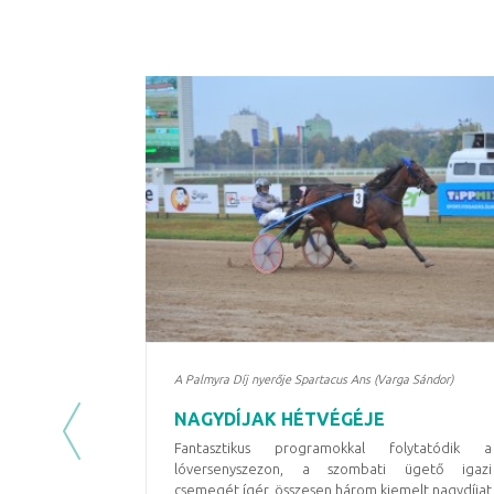
A Palmyra Díj nyerője Spartacus Ans (Varga Sándor)
NAGYDÍJAK HÉTVÉGÉJE
Previous
Fantasztikus programokkal folytatódik a
lóversenyszezon, a szombati ügető igazi
csemegét ígér, összesen három kiemelt nagydíjat