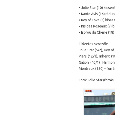
• Jolie Star (10) kicser
• Kanto Avis (16) rádu
• Key of Love (2) kihas
• Iris des Roseaux (9)
• Isofou du Chene (18)
Előzetes szorzók:
Jolie Star (5/2), Key o
Pierji (12/1), Inherit
Galion (40/1), Harmoni
Montreux (150) – forr
Fotó: Jolie Star (forrás