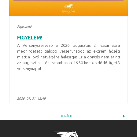
Figyelem!
FIGYELEM!
A Versenyszervező a 2026. augusztus 2., vasárnapra
meghirdetett galopp versenynapot az extrém hőség
miatt a jövő hétvégére halasztja! Ez a döntés nem érinti
az augusztus 1-én, szombaton 16:30-kor kezdődő ügető
versenynapot.
2026. 07. 31. 12:49
TOVÁBB