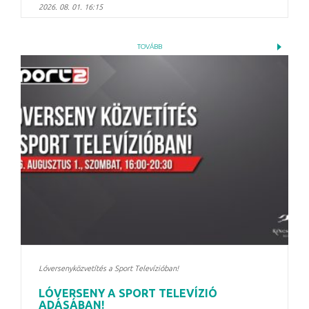
2026. 08. 01. 16:15
TOVÁBB
Lóversenyközvetítés a Sport Televízióban!
LÓVERSENY A SPORT TELEVÍZIÓ
ADÁSÁBAN!