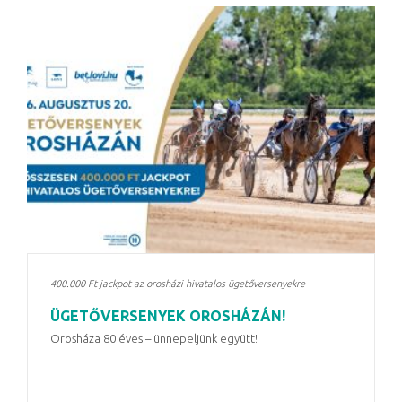
400.000 Ft jackpot az orosházi hivatalos ügetőversenyekre
ÜGETŐVERSENYEK OROSHÁZÁN!
Orosháza 80 éves – ünnepeljünk együtt!