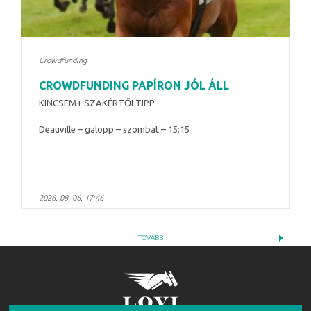
Crowdfunding
CROWDFUNDING PAPÍRON JÓL ÁLL
KINCSEM+ SZAKÉRTŐI TIPP
Deauville – galopp – szombat – 15:15
2026. 08. 06. 17:46
TOVÁBB