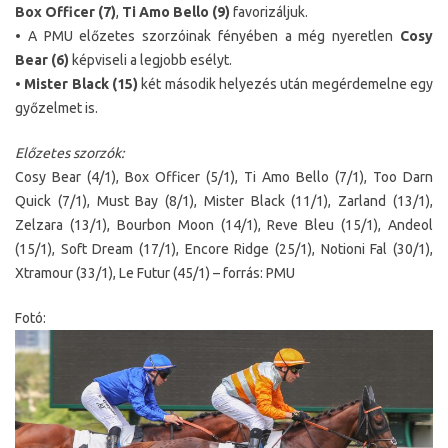
Box Officer (7)
,
Ti Amo Bello
(9)
favorizáljuk.
• A PMU előzetes szorzóinak fényében a még nyeretlen
Cosy
Bear (6)
képviseli a legjobb esélyt.
•
Mister Black (15)
két második helyezés után megérdemelne egy
győzelmet is.
Előzetes szorzók:
Cosy Bear (4/1), Box Officer (5/1), Ti Amo Bello (7/1), Too Darn
Quick (7/1), Must Bay (8/1), Mister Black (11/1), Zarland (13/1),
Zelzara (13/1), Bourbon Moon (14/1), Reve Bleu (15/1), Andeol
(15/1), Soft Dream (17/1), Encore Ridge (25/1), Notioni Fal (30/1),
Xtramour (33/1), Le Futur (45/1) – forrás: PMU
Fotó: