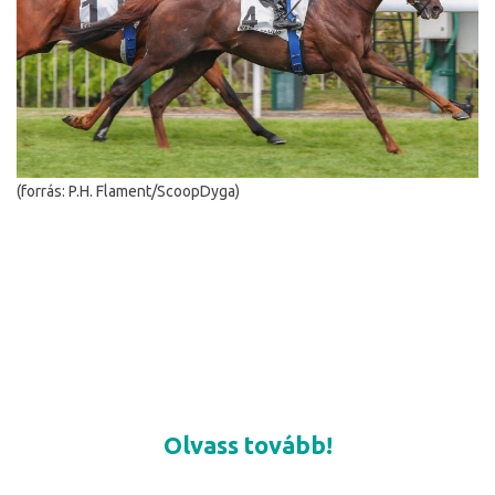
(forrás: P.H. Flament/ScoopDyga)
Olvass tovább!