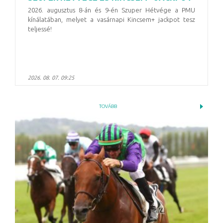
2026. augusztus 8-án és 9-én Szuper Hétvége a PMU
kínálatában, melyet a vasárnapi Kincsem+ jackpot tesz
teljessé!
2026. 08. 07. 09:25
TOVÁBB