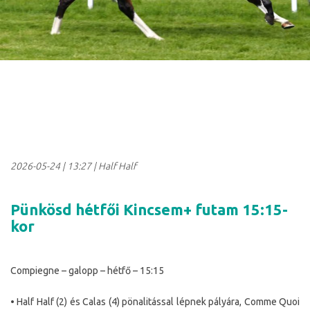
2026-05-24
|
13:27
| Half Half
Pünkösd hétfői Kincsem+ futam 15:15-
kor
Compiegne – galopp – hétfő – 15:15
• Half Half (2) és Calas (4) pönalitással lépnek pályára, Comme Quoi