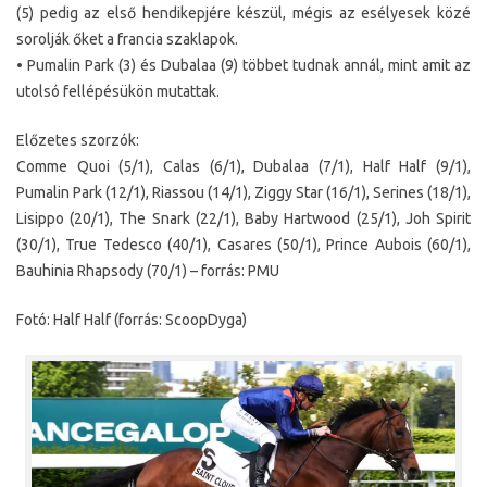
(5) pedig az első hendikepjére készül, mégis az esélyesek közé
sorolják őket a francia szaklapok.
• Pumalin Park (3) és Dubalaa (9) többet tudnak annál, mint amit az
utolsó fellépésükön mutattak.
Előzetes szorzók:
Comme Quoi (5/1), Calas (6/1), Dubalaa (7/1), Half Half (9/1),
Pumalin Park (12/1), Riassou (14/1), Ziggy Star (16/1), Serines (18/1),
Lisippo (20/1), The Snark (22/1), Baby Hartwood (25/1), Joh Spirit
(30/1), True Tedesco (40/1), Casares (50/1), Prince Aubois (60/1),
Bauhinia Rhapsody (70/1) – forrás: PMU
Fotó: Half Half (forrás: ScoopDyga)