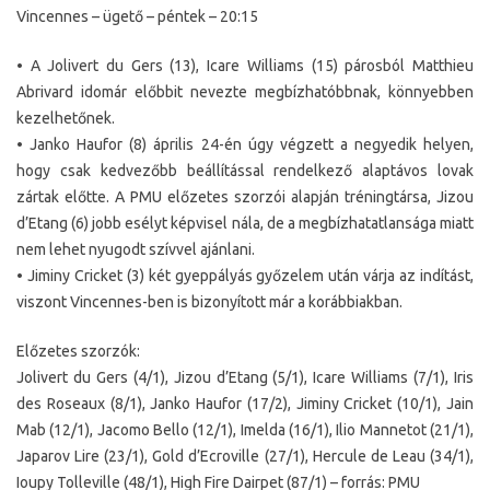
Vincennes – ügető – péntek – 20:15
• A Jolivert du Gers (13), Icare Williams (15) párosból Matthieu
Abrivard idomár előbbit nevezte megbízhatóbbnak, könnyebben
kezelhetőnek.
• Janko Haufor (8) április 24-én úgy végzett a negyedik helyen,
hogy csak kedvezőbb beállítással rendelkező alaptávos lovak
zártak előtte. A PMU előzetes szorzói alapján tréningtársa, Jizou
d’Etang (6) jobb esélyt képvisel nála, de a megbízhatatlansága miatt
nem lehet nyugodt szívvel ajánlani.
• Jiminy Cricket (3) két gyeppályás győzelem után várja az indítást,
viszont Vincennes-ben is bizonyított már a korábbiakban.
Előzetes szorzók:
Jolivert du Gers (4/1), Jizou d’Etang (5/1), Icare Williams (7/1), Iris
des Roseaux (8/1), Janko Haufor (17/2), Jiminy Cricket (10/1), Jain
Mab (12/1), Jacomo Bello (12/1), Imelda (16/1), Ilio Mannetot (21/1),
Japarov Lire (23/1), Gold d’Ecroville (27/1), Hercule de Leau (34/1),
Ioupy Tolleville (48/1), High Fire Dairpet (87/1) – forrás: PMU