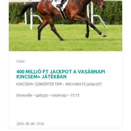
Calas
400 MILLIÓ FT JACKPOT A VASÁRNAPI
KINCSEM+ JÁTÉKBAN
KINCSEM+ SZAKÉRTŐI TIPP – 400 millió Ft jackpot!!!
Deauville – galopp – vasárnap – 15:15
2026. 08. 08. 13:56