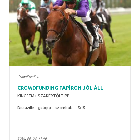
Crowdfunding
CROWDFUNDING PAPÍRON JÓL ÁLL
KINCSEM+ SZAKÉRTŐI TIPP
Deauville – galopp – szombat – 15:15
2026. 08. 06. 17:46