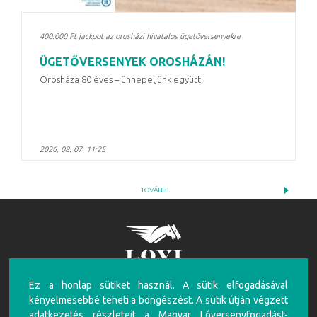
400.000 Ft jackpot az orosházi hivatalos ügetőversenyekre
ÜGETŐVERSENYEK OROSHÁZÁN!
Orosháza 80 éves – ünnepeljünk együtt!
2026. 08. 07. 11:25
TOVÁBB
Ez a honlap sütiket használ. A sütik elfogadásával
FIGYELEM!
kényelmesebbé teheti a böngészést. A sütik útján végzett
A túlzásba vitt szerencsejáték ártalmas, mentálhigiénés problémákat, illetve függőséget
adatkezelés részleteit a Magyar Lóversenyfogadást-