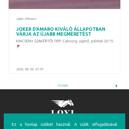
Joker d'Amaro
JOKER D’AMARO KIVÁLÓ ÁLLAPOTBAN
VÁRJA AZ ÚJABB MEGMÉRETÉST
KINCSEM+ SZAKÉRTŐI TIPP: Cabourg, ügető, péntek 20:15
2026. 08. 06. 07:59
TOVÁBB
Ez a honlap sütiket használ. A sütik elfogadásával
FIGYELEM!