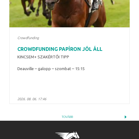
Crowdfunding
CROWDFUNDING PAPÍRON JÓL ÁLL
KINCSEM+ SZAKÉRTŐI TIPP
Deauville – galopp – szombat – 15:15
2026. 08. 06. 17:46
TOVÁBB