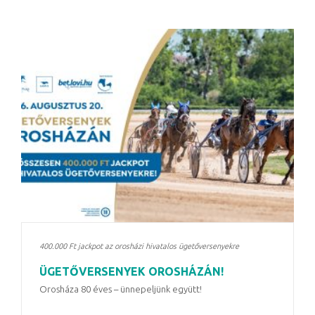
400.000 Ft jackpot az orosházi hivatalos ügetőversenyekre
ÜGETŐVERSENYEK OROSHÁZÁN!
Orosháza 80 éves – ünnepeljünk együtt!