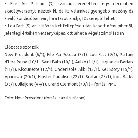
• File Au Poteau (3) számára eredetileg egy decemberi
akadályversenyt néztek ki, de itt valamivel gyengébb mezőny és
kiváló kondícióban van, ha a távot is állja, főszereplő lehet.
• Lou Fast (5) az októberi két fellépése után kapott némi pihenőt,
jelenlegi értékén versenyképes, ott lehet a végelszámolásban.
Előzetes szorzók:
New President (5/1), File Au Poteau (7/1), Lou Fast (9/1), Parfum
d’Une Reine (10/1), Saint Bath (10/1), Aulko (11/1), Jaguar du Berlais
(11/1), Kikounette (12/1), Undeniable Alibi (13/1), Kel Story (15/1),
Apaniiwa (20/1), Hipster Paradise (22/1), Scatar (25/1), Iron Barks
(35/1), Jilaijone (44/1), Grand Clermont (70/1) – forrás: PMU
Fotó: New President (forrás: canalturf.com)