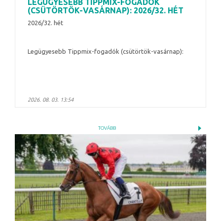
LEGÜGYESEBB TIPPMIX-FOGADÓK
(CSÜTÖRTÖK-VASÁRNAP): 2026/32. HÉT
2026/32. hét
Legügyesebb Tippmix-fogadók (csütörtök-vasárnap):
2026. 08. 03. 13:54
TOVÁBB