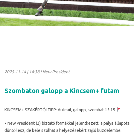
2025-11-14
|
14:38
| New President
Szombaton galopp a Kincsem+ futam
KINCSEM+ SZAKÉRTŐI TIPP: Auteuil, galopp, szombat 15:15
• New President (2) bíztató formákkal jelentkezett, a pálya állapota
döntő lesz, de bele szólhat a helyezésekért zajló küzdelembe.