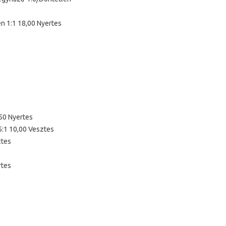
n 1:1 18,00 Nyertes
,50 Nyertes
 5:1 10,00 Vesztes
ztes
rtes