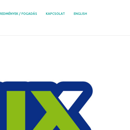
REDMÉNYEK / FOGADÁS
KAPCSOLAT
ENGLISH