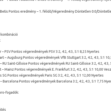
 Betis Pontos eredmény – 1. félidő/Végeredmény Döntetlen 0:0/Döntetle
s kombináció
t
 – PSV Pontos végeredmények PSV 3:2, 4:2, 4:3, 5:1 8,25 Nyertes
rt – Augsburg Pontos végeredmények VfB Stuttgart 3:2, 4:2, 4:3, 5:1 10
RU Saint-Gilloise Pontos végeredmények RU Saint-Gilloise 3:2, 4:2, 4:3,
t – Mainz Pontos végeredmények E. Frankfurt 3:2, 4:2, 4:3, 5:1 10,00 Ves
s SG Pontos végeredmények Paris SG 3:2, 4:2, 4:3, 5:1 12,00 Nyertes
– Barcelona Pontos végeredmények Barcelona 3:2, 4:2, 4:3, 5:1 7,75 Nye
ro-fogadók:
ötés