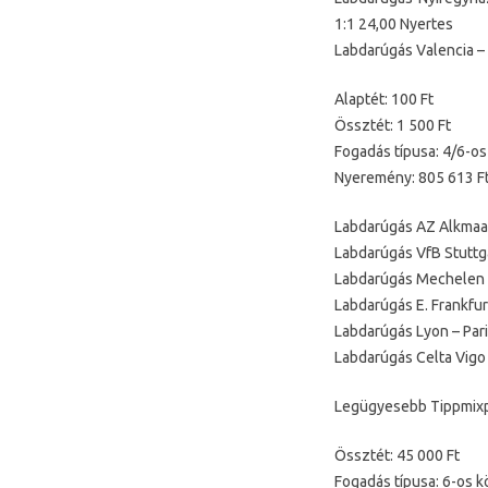
1:1 24,00 Nyertes
Labdarúgás Valencia –
Alaptét: 100 Ft
Össztét: 1 500 Ft
Fogadás típusa: 4/6-o
Nyeremény: 805 613 F
Labdarúgás AZ Alkmaar
Labdarúgás VfB Stuttga
Labdarúgás Mechelen – 
Labdarúgás E. Frankfur
Labdarúgás Lyon – Pari
Labdarúgás Celta Vigo 
Legügyesebb Tippmixp
Össztét: 45 000 Ft
Fogadás típusa: 6-os k