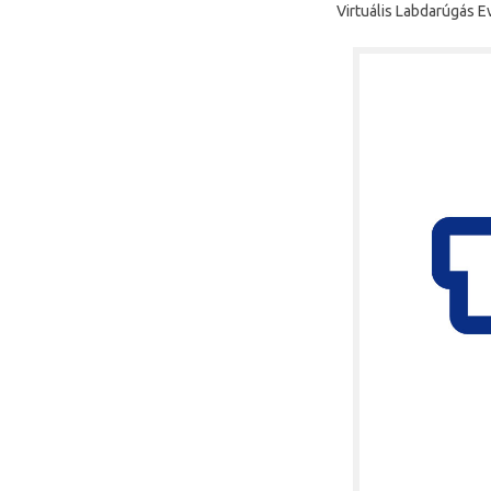
Virtuális Labdarúgás E