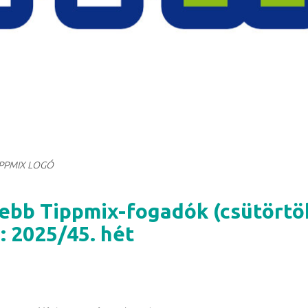
IPPMIX LOGÓ
bb Tippmix-fogadók (csütörtö
: 2025/45. hét