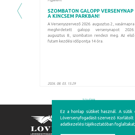
Figyelem!
SZOMBATON GALOPP VERSENYNAP
Previous
A KINCSEM PARKBAN!
A Versenyszervező 2026. augusztus 2., vasárnapra
meghirdetett galopp versenynapot
2026.
augusztus 8., szombaton
rendezi meg. Az első
futam kezdési időpontja
14 óra
.
2026. 08. 03. 15:29
TOVÁBB
Ez a honlap sütiket használ. A sütik
Lóversenyfogadást-szervező Korlátolt
FIGYELEM!
adatkezelési tájékoztatóban foglaltakat
A túlzásba vitt szerencsejáték ártalmas, mentálhig
felüliek vehetnek részt!