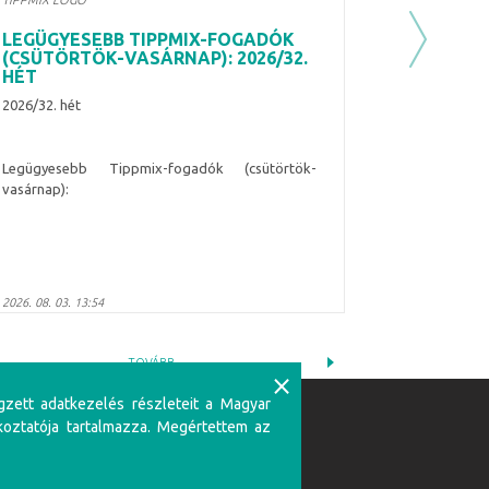
TIPPMIX LOGÓ
LEGÜGYESEBB TIPPMIX-FOGADÓK
Next
(CSÜTÖRTÖK-VASÁRNAP): 2026/32.
HÉT
2026/32. hét
Legügyesebb Tippmix-fogadók (csütörtök-
vasárnap):
2026. 08. 03. 13:54
TOVÁBB
⨯
gzett adatkezelés részleteit a Magyar
koztatója tartalmazza. Megértettem az
Partnerünk:
zerencsejátékban csak 18 éven