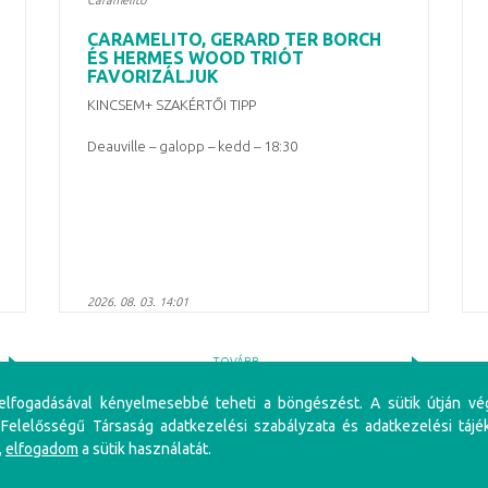
Caramelito
CARAMELITO, GERARD TER BORCH
ÉS HERMES WOOD TRIÓT
FAVORIZÁLJUK
KINCSEM+ SZAKÉRTŐI TIPP
Deauville – galopp – kedd – 18:30
2026. 08. 03. 14:01
TOVÁBB
 elfogadásával kényelmesebbé teheti a böngészést. A sütik útján vé
 Felelősségű Társaság adatkezelési szabályzata és adatkezelési tájé
,
elfogadom
a sütik használatát.
iénés problémákat, illetve függőséget okozhat! Éljen az önkorlátozás, önkizárás lehetőségével! S