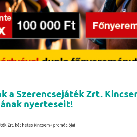
ák a Szerencsejáték Zrt. Kincs
ának nyerteseit!
ték Zrt. két hetes Kincsem+ promóciója!