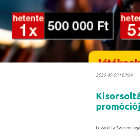
2025-09-09
|
09:54
Kisorsolt
promóciój
Lezárult a Szerencsejá