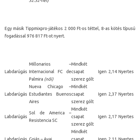
32:32-nél)
Egy másik Tippmixpro-játékos 2 000 Ft-os téttel, 8-as kötés típusú
fogadással 976 817 Ft-ot nyert.
Millonarios –
Mindkét
Labdarúgás
Internacional FC de
csapat
Igen
2,14
Nyertes
Palmira
(női)
szerez gólt
Nueva Chicago –
Mindkét
Labdarúgás
Estudiantes Buenos
csapat
Igen
2,37
Nyertes
Aires
szerez gólt
Mindkét
Sol de America –
Labdarúgás
csapat
Igen
2,17
Nyertes
Resistencia SC
szerez gólt
Mindkét
Labdarúgás
Goiás – Avai
csapat
Igen
2,11
Nyertes