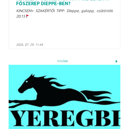
FŐSZEREP DIEPPE-BEN?
KINCSEM+ SZAKÉRTŐI TIPP: Dieppe, galopp, csütörtök
20:15
2026. 07. 29. 11:44
TOVÁBB