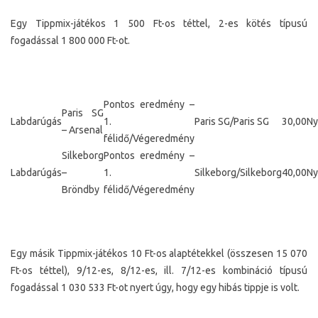
Egy Tippmix-játékos 1 500 Ft-os téttel, 2-es kötés típusú
fogadással 1 800 000 Ft-ot.
Pontos eredmény –
Paris SG
Labdarúgás
1.
Paris SG/Paris SG
30,00
Ny
– Arsenal
félidő/Végeredmény
Silkeborg
Pontos eredmény –
Labdarúgás
–
1.
Silkeborg/Silkeborg
40,00
Ny
Bröndby
félidő/Végeredmény
Egy másik Tippmix-játékos 10 Ft-os alaptétekkel (összesen 15 070
Ft-os téttel), 9/12-es, 8/12-es, ill. 7/12-es kombináció típusú
fogadással 1 030 533 Ft-ot nyert úgy, hogy egy hibás tippje is volt.