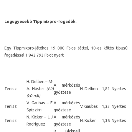
Legügyesebb Tippmixpro-fogadók:
Egy Tippmixpro-játékos 19 000 Ft-os téttel, 10-es kötés típusú
fogadással 1 942 792 Ft-ot nyert.
H. Dellien – M-
A mérkőzés
Tenisz
A. Hüsler
(élő
H. Dellien
1,81
Nyertes
győztese
0:0-nál)
V. Gaubas – E.
A mérkőzés
Tenisz
V. Gaubas
1,33
Nyertes
Spizzirri
győztese
N. Kicker – L.J.
A mérkőzés
Tenisz
N. Kicker
1,35
Nyertes
Rodriguez
győztese
B. Bicknell