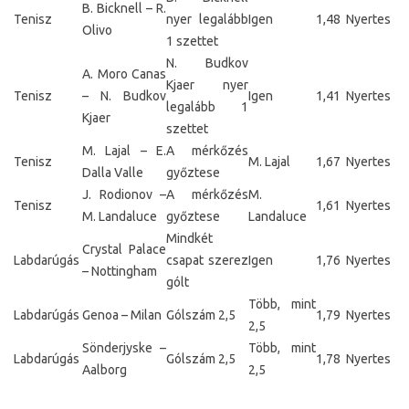
B. Bicknell – R.
Tenisz
nyer legalább
Igen
1,48
Nyertes
Olivo
1 szettet
N. Budkov
A. Moro Canas
Kjaer nyer
Tenisz
– N. Budkov
Igen
1,41
Nyertes
legalább 1
Kjaer
szettet
M. Lajal – E.
A mérkőzés
Tenisz
M. Lajal
1,67
Nyertes
Dalla Valle
győztese
J. Rodionov –
A mérkőzés
M.
Tenisz
1,61
Nyertes
M. Landaluce
győztese
Landaluce
Mindkét
Crystal Palace
Labdarúgás
csapat szerez
Igen
1,76
Nyertes
– Nottingham
gólt
Több, mint
Labdarúgás
Genoa – Milan
Gólszám 2,5
1,79
Nyertes
2,5
Sönderjyske –
Több, mint
Labdarúgás
Gólszám 2,5
1,78
Nyertes
Aalborg
2,5