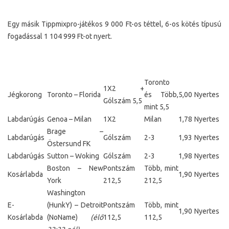
Egy másik Tippmixpro-játékos 9 000 Ft-os téttel, 6-os kötés típusú
fogadással 1 104 999 Ft-ot nyert.
Toronto
1X2 +
Jégkorong
Toronto – Florida
és Több,
5,00
Nyertes
Gólszám 5,5
mint 5,5
Labdarúgás
Genoa – Milan
1X2
Milan
1,78
Nyertes
Brage –
Labdarúgás
Gólszám
2-3
1,93
Nyertes
Östersund FK
Labdarúgás
Sutton – Woking
Gólszám
2-3
1,98
Nyertes
Boston – New
Pontszám
Több, mint
Kosárlabda
1,90
Nyertes
York
212,5
212,5
Washington
E-
(HunkY) – Detroit
Pontszám
Több, mint
1,90
Nyertes
Kosárlabda
(NoName)
(élő
112,5
112,5