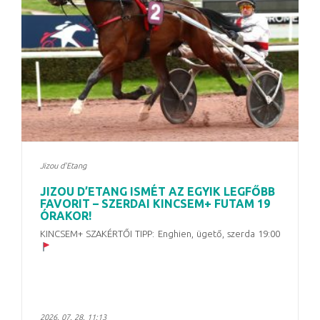
Jizou d'Etang
JIZOU D’ETANG ISMÉT AZ EGYIK LEGFŐBB
FAVORIT – SZERDAI KINCSEM+ FUTAM 19
ÓRAKOR!
KINCSEM+ SZAKÉRTŐI TIPP: Enghien, ügető, szerda 19:00
2026. 07. 28. 11:13