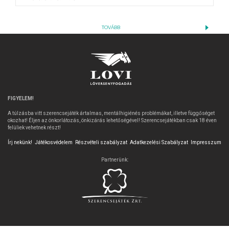
TOVÁBB
FIGYELEM!
A túlzásba vitt szerencsejáték ártalmas, mentálhigiénés problémákat, illetve függőséget
okozhat! Éljen az önkorlátozás, önkizárás lehetőségével! Szerencsejátékban csak 18 éven
felüliek vehetnek részt!
Írj nekünk!
Játékosvédelem
Részvételi szabályzat
Adatkezelési Szabályzat
Impresszum
Partnerünk: