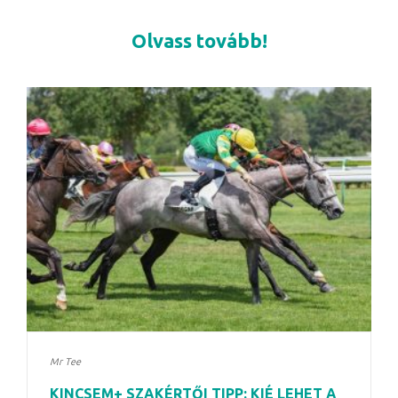
Olvass tovább!
Mr Tee
KINCSEM+ SZAKÉRTŐI TIPP: KIÉ LEHET A