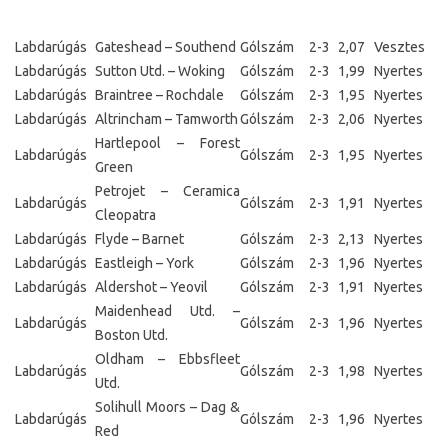
Labdarúgás
Gateshead – Southend
Gólszám
2-3
2,07
Vesztes
Labdarúgás
Sutton Utd. – Woking
Gólszám
2-3
1,99
Nyertes
Labdarúgás
Braintree – Rochdale
Gólszám
2-3
1,95
Nyertes
Labdarúgás
Altrincham – Tamworth
Gólszám
2-3
2,06
Nyertes
Hartlepool – Forest
Labdarúgás
Gólszám
2-3
1,95
Nyertes
Green
Petrojet – Ceramica
Labdarúgás
Gólszám
2-3
1,91
Nyertes
Cleopatra
Labdarúgás
Flyde – Barnet
Gólszám
2-3
2,13
Nyertes
Labdarúgás
Eastleigh – York
Gólszám
2-3
1,96
Nyertes
Labdarúgás
Aldershot – Yeovil
Gólszám
2-3
1,91
Nyertes
Maidenhead Utd. –
Labdarúgás
Gólszám
2-3
1,96
Nyertes
Boston Utd.
Oldham – Ebbsfleet
Labdarúgás
Gólszám
2-3
1,98
Nyertes
Utd.
Solihull Moors – Dag &
Labdarúgás
Gólszám
2-3
1,96
Nyertes
Red