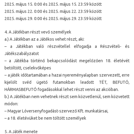
2025. május 15. 0:00 és 2025. május 15. 23:59 között
2025. május 22. 0:00 és 2025. május 22. 23:59 között
2025. május 29. 0:00 és 2025. május 29. 23:59 között
4. A Játékban részt vevő személyek
a.) A Játékban az a Játékos vehet részt, aki:
– a Játékban való részvétellel elfogadja a Részvételi- és
Játékszabályzatot
– a Játékba történő bekapcsolódást megelőzően 18. életévét
betöltött, cselekvőképes
– a játék időtartamában a hazai nyereményalapban szervezett, erre
kijelölt svéd ügető futamokban leadott TÉT, BEFUTÓ,
HÁRMASBEFUTÓ fogadásokkal lehet részt venni az akcióban.
b.) A Játékban nem vehetnek részt sem közvetlenül, sem közvetett
módon:
– Magyar Lóversenyfogadást-szervező Kft. munkatársai,
– a 18. életévüket be nem töltött személyek
5. A Játék menete