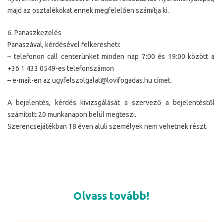
majd az osztalékokat ennek megfelelően számítja ki.
6. Panaszkezelés
Panaszával, kérdésével felkeresheti:
– telefonon call centerünket minden nap 7:00 és 19:00 között a
+36 1 433 0549-es telefonszámon
– e-mail-en az ugyfelszolgalat@lovifogadas.hu címet.
A bejelentés, kérdés kivizsgálását a szervező a bejelentéstől
számított 20 munkanapon belül megteszi.
Szerencsejátékban 18 éven aluli személyek nem vehetnek részt.
Olvass tovább!