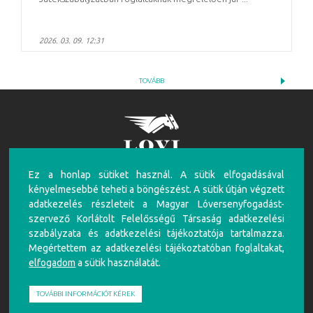
2026. 03. 09. 12:31
TOVÁBB
Ez a honlap sütiket használ. A sütik elfogadásával
FIGYELEM!
kényelmesebbé teheti a böngészést. A sütik útján végzett
A túlzásba vitt szerencsejáték ártalmas, mentálhigiénés problémákat, illetve függőséget
adatkezelés részleteit a Magyar Lóversenyfogadást-
okozhat! Éljen az önkorlátozás, önkizárás lehetőségével! Szerencsejátékban csak 18 éven
szervező Korlátolt Felelősségű Társaság adatkezelési
felüliek vehetnek részt!
szabályzata és adatkezelési tájékoztatója tartalmazza.
Írj nekünk!
Játékosvédelem
Részvételi szabályzat
Adatkezelési Szabályzat
Impresszum
Megértettem az adatkezelési tájékoztatóban foglaltakat,
elfogadom
a sütik használatát.
Partnerünk:
TOVÁBBI INFORMÁCIÓT KÉREK