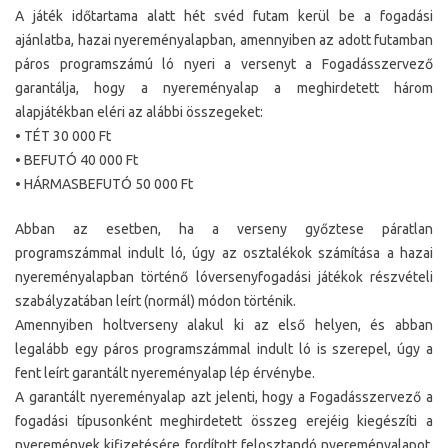
A játék időtartama alatt hét svéd futam kerül be a fogadási
ajánlatba, hazai nyereményalapban, amennyiben az adott futamban
páros programszámú ló nyeri a versenyt a Fogadásszervező
garantálja, hogy a nyereményalap a meghirdetett három
alapjátékban eléri az alábbi összegeket:
• TÉT 30 000 Ft
• BEFUTÓ 40 000 Ft
• HÁRMASBEFUTÓ 50 000 Ft
Abban az esetben, ha a verseny győztese páratlan
programszámmal indult ló, úgy az osztalékok számítása a hazai
nyereményalapban történő lóversenyfogadási játékok részvételi
szabályzatában leírt (normál) módon történik.
Amennyiben holtverseny alakul ki az első helyen, és abban
legalább egy páros programszámmal indult ló is szerepel, úgy a
fent leírt garantált nyereményalap lép érvénybe.
A garantált nyereményalap azt jelenti, hogy a Fogadásszervező a
fogadási típusonként meghirdetett összeg erejéig kiegészíti a
nyeremények kifizetésére fordított felosztandó nyereményalapot,