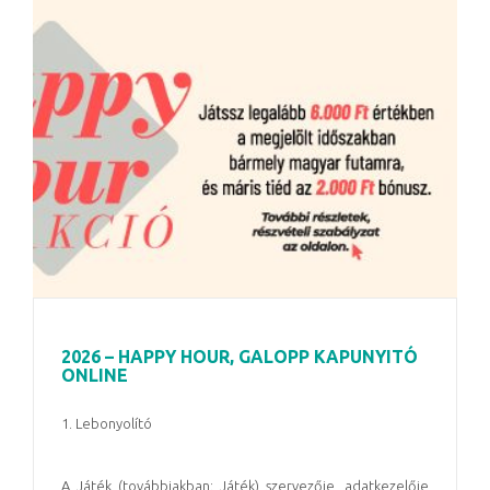
2026 – HAPPY HOUR, GALOPP KAPUNYITÓ
ONLINE
1. Lebonyolító
A Játék (továbbiakban: Játék) szervezője, adatkezelője