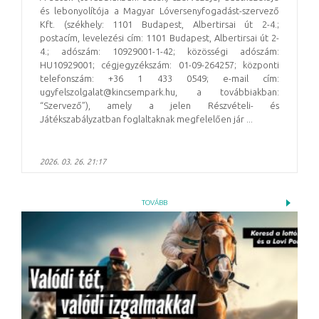
és lebonyolítója a Magyar Lóversenyfogadást-szervező
Kft. (székhely: 1101 Budapest, Albertirsai út 2-4.;
postacím, levelezési cím: 1101 Budapest, Albertirsai út 2-
4.; adószám: 10929001-1-42; közösségi adószám:
HU10929001; cégjegyzékszám: 01-09-264257; központi
telefonszám: +36 1 433 0549; e-mail cím:
ugyfelszolgalat@kincsempark.hu, a továbbiakban:
“Szervező”), amely a jelen Részvételi- és
Játékszabályzatban foglaltaknak megfelelően jár ...
2026. 03. 26. 21:17
TOVÁBB