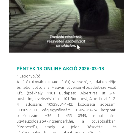
PÉNTEK 13 ONLINE AKCIÓ 2026-03-13
1 Lebonyolító
A Játék (továbbiakban: Játék) szervezője, adatkezelője
és lebonyolítója a Magyar Lóversenyfogadást-szervező
Kft. (székhely: 1101 Budapest, Albertirsai út 2-4.;
postacím, levelezési cím: 1101 Budapest, Albertirsai út 2-
4.; adószám: 10929001-1-42; közösségi adószám:
HU10929001; cégjegyzékszám: 01-09-264257; központi
telefonszám: +36 1 433 0549; e-mail cím:
ugyfelszolgalat@kincsempark.hu, a továbbiakban:
“Szervező”), amely a jelen Részvételi- és
Játékszabályzatban foglaltaknak megfelelően jár ...