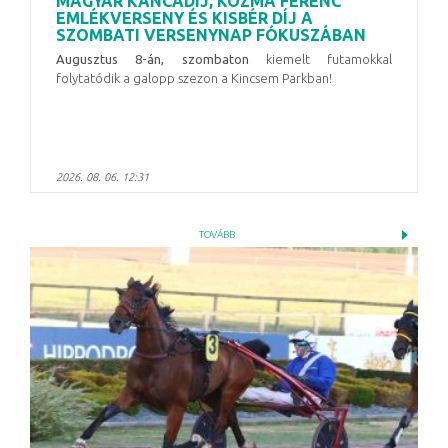
MAGYAR KANCADÍJ, KOZMA FERENC
EMLÉKVERSENY ÉS KISBÉR DÍJ A
SZOMBATI VERSENYNAP FÓKUSZÁBAN
Augusztus 8-án, szombaton
kiemelt futamokkal
folytatódik a galopp szezon a Kincsem Parkban!
2026. 08. 06. 12:31
TOVÁBB