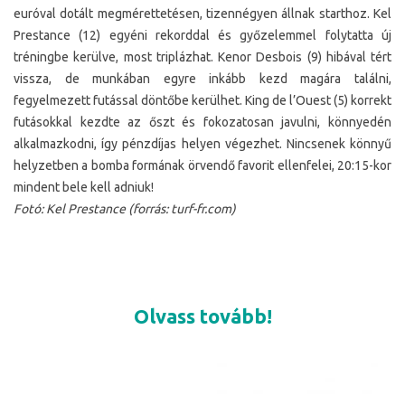
euróval dotált megmérettetésen, tizennégyen állnak starthoz. Kel
Prestance (12) egyéni rekorddal és győzelemmel folytatta új
tréningbe kerülve, most triplázhat. Kenor Desbois (9) hibával tért
vissza, de munkában egyre inkább kezd magára találni,
fegyelmezett futással döntőbe kerülhet. King de l’Ouest (5) korrekt
futásokkal kezdte az őszt és fokozatosan javulni, könnyedén
alkalmazkodni, így pénzdíjas helyen végezhet. Nincsenek könnyű
helyzetben a bomba formának örvendő favorit ellenfelei, 20:15-kor
mindent bele kell adniuk!
Fotó: Kel Prestance (forrás: turf-fr.com)
Olvass tovább!