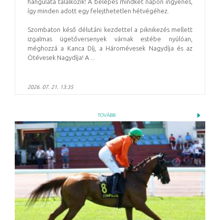
hangulata találkozik! A belépés mindkét napon ingyenes,
így minden adott egy felejthetetlen hétvégéhez.
Szombaton késő délutáni kezdettel a piknikezés mellett
izgalmas ügetőversenyek várnak estébe nyúlóan,
méghozzá a Kanca Díj, a Háromévesek Nagydíja és az
Ötévesek Nagydíja! A ...
2026. 07. 21. 13:35
TOVÁBB