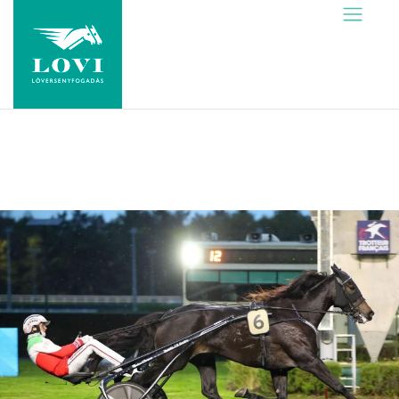
Skip
to
content