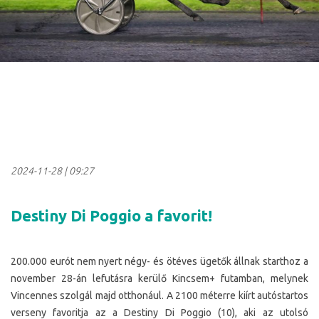
2024-11-28
|
09:27
Destiny Di Poggio a favorit!
200.000 eurót nem nyert négy- és ötéves ügetők állnak starthoz a
november 28-án lefutásra kerülő Kincsem+ futamban, melynek
Vincennes szolgál majd otthonául. A 2100 méterre kiírt autóstartos
verseny favoritja az a Destiny Di Poggio (10), aki az utolsó