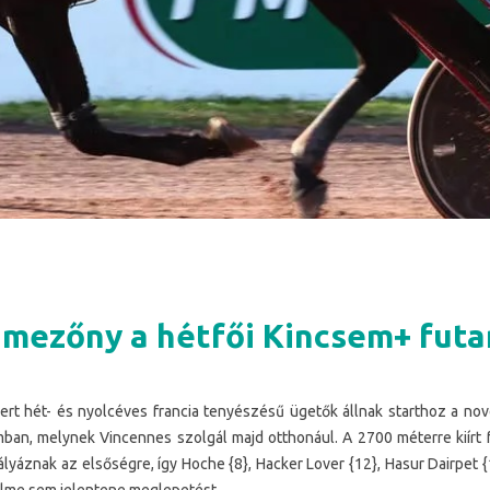
mezőny a hétfői Kincsem+ fut
rt hét- és nyolcéves francia tenyészésű ügetők állnak starthoz a no
ban, melynek Vincennes szolgál majd otthonául. A 2700 méterre kiírt 
pályáznak az elsőségre, így Hoche {8}, Hacker Lover {12}, Hasur Dairpet