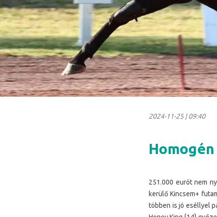
2024-11-25
|
09:40
Homogén 
251.000 eurót nem nye
kerülő Kincsem+ futam
többen is jó eséllyel 