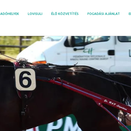
ADÓHELYEK
LOVISULI
ÉLŐ KÖZVETÍTÉS
FOGADÁSI AJÁNLAT
E