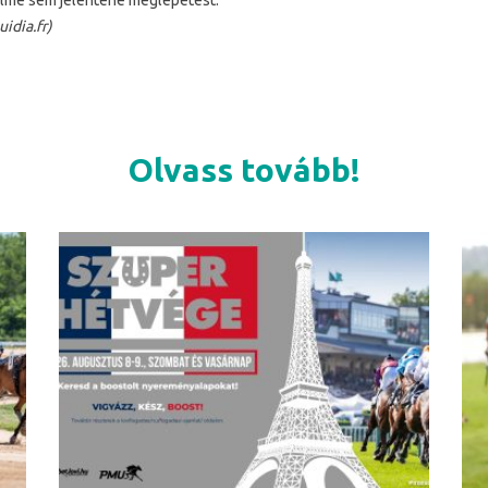
lme sem jelentene meglepetést.
uidia.fr)
Olvass tovább!