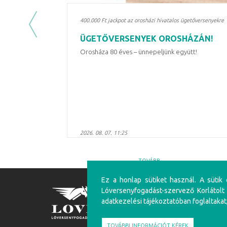
400.000 Ft jackpot az orosházi hivatalos ügetőversenyekre
Previous
ÜGETŐVERSENYEK OROSHÁZÁN!
Orosháza 80 éves – ünnepeljünk együtt!
2026. 08. 07. 11:25
TOVÁBB
Ez a honlap sütiket használ. A sütik
FIGYELEM!
Lóversenyfogadást-szervező Korlátolt
adatkezelési tájékoztatóban foglaltakat
A túlzásba vitt szerencsejáték ártalmas, mentálhig
felüliek vehetnek részt!
TOVÁBBI INFORMÁCIÓT KÉREK
Írj nekünk!
Játékosvédelem
Részvéte