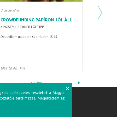
Crowdfunding
Next
CROWDFUNDING PAPÍRON JÓL ÁLL
KINCSEM+ SZAKÉRTŐI TIPP
Deauville – galopp – szombat – 15:15
2026. 08. 06. 17:46
TOVÁBB
⨯
gzett adatkezelés részleteit a Magyar
Partnerünk:
koztatója tartalmazza. Megértettem az
zerencsejátékban csak 18 éven