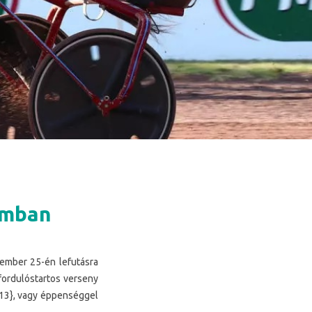
amban
vember 25-én lefutásra
fordulóstartos verseny
 {13}, vagy éppenséggel