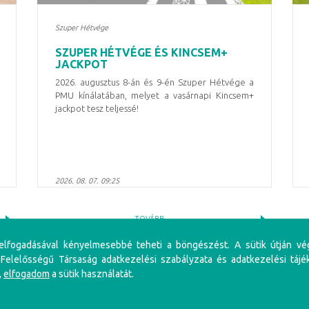
Szuper Hétvége
SZUPER HÉTVÉGE ÉS KINCSEM+
JACKPOT
2026. augusztus 8-án és 9-én Szuper Hétvége a
PMU kínálatában, melyet a vasárnapi Kincsem+
jackpot tesz teljessé!
2026. 08. 07. 09:25
TOVÁBB
 elfogadásával kényelmesebbé teheti a böngészést. A sütik útján vé
 Felelősségű Társaság adatkezelési szabályzata és adatkezelési tájé
,
elfogadom
a sütik használatát.
iénés problémákat, illetve függőséget okozhat! Éljen az önkorlátozás, önkizárás lehetőségével! S
li szabályzat
Adatkezelési Szabályzat
Impresszum