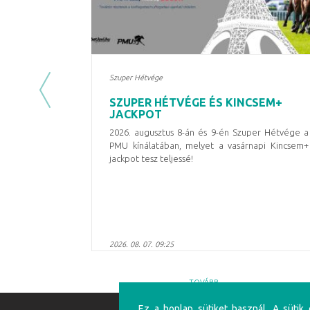
Szuper Hétvége
Previous
SZUPER HÉTVÉGE ÉS KINCSEM+
JACKPOT
2026. augusztus 8-án és 9-én Szuper Hétvége a
PMU kínálatában, melyet a vasárnapi Kincsem+
jackpot tesz teljessé!
2026. 08. 07. 09:25
TOVÁBB
Ez a honlap sütiket használ. A sütik