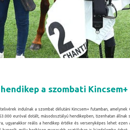
hendikep a szombati Kincsem+
elivérek indulnak a szombat délutáni Kincsem+ futamban, amelynek C
53.000 euróval dotált, másodosztályú hendikepben, tizenhatan állnak s
jra, ugyanakkor reális a hendikep értéke és versenyképes lehet ezen a