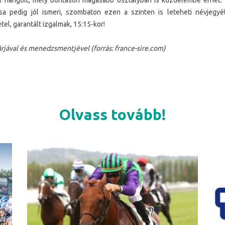
angolt, mély borításon magasabb osztályban is küzdelembe érhet. Al
asa pedig jól ismeri, szombaton ezen a szinten is leteheti névjegy
el, garantált izgalmak, 15:15-kor!
rjával és menedzsmentjével (forrás: france-sire.com)
Olvass tovább!