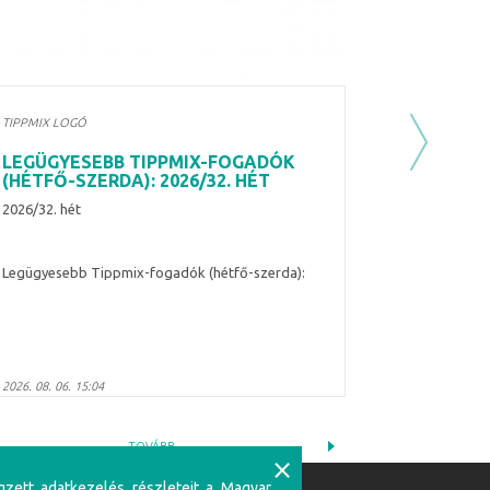
TIPPMIX LOGÓ
Next
LEGÜGYESEBB TIPPMIX-FOGADÓK
(HÉTFŐ-SZERDA): 2026/32. HÉT
2026/32. hét
Legügyesebb Tippmix-fogadók (hétfő-szerda):
2026. 08. 06. 15:04
TOVÁBB
⨯
gzett adatkezelés részleteit a Magyar