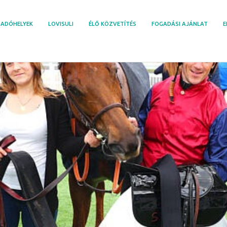
ADÓHELYEK
LOVISULI
ÉLŐ KÖZVETÍTÉS
FOGADÁSI AJÁNLAT
E