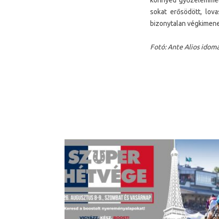
könnyed győzelemmel h
sokat erősödött, lov
bizonytalan végkimenet
Fotó: Ante Alios idomá