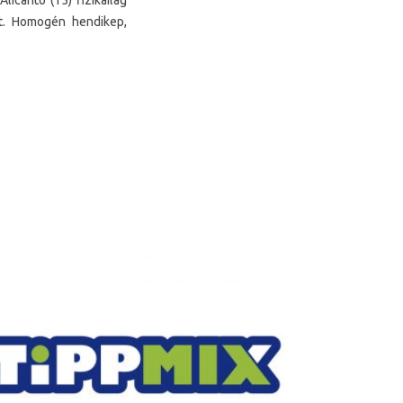
icanto (15) fizikailag
ét. Homogén hendikep,