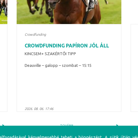
Crowdfunding
CROWDFUNDING PAPÍRON JÓL ÁLL
KINCSEM+ SZAKÉRTŐI TIPP
Deauville – galopp – szombat – 15:15
2026. 08. 06. 17:46
TOVÁBB
 elfogadásával kényelmesebbé teheti a böngészést. A sütik útján vé