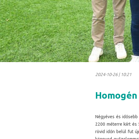
2024-10-26
|
10:21
Homogén 
Négyéves és idősebb t
2200 méterre kiírt és 
rövid időn belül fut ú