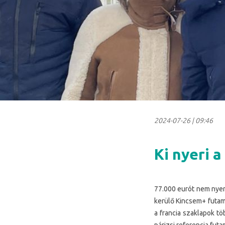
2024-07-26
|
09:46
Ki nyeri 
77.000 eurót nem nyert
kerülő Kincsem+ futam
a francia szaklapok tö