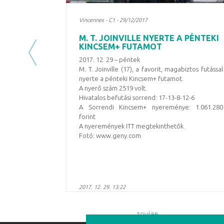
Vincennes - C1 - 29/12/2017
M. T. JOINVILLE NYERTE A PÉNTEKI
KINCSEM+ FUTAMOT
Previous
2017. 12. 29 – péntek
M. T. Joinville (17), a favorit, magabiztos futással
nyerte a pénteki Kincsem+ futamot.
A nyerő szám 2519 volt.
Hivatalos befutási sorrend: 17-13-8-12-6
A Sorrendi Kincsem+ nyereménye: 1.061.280
forint
A nyeremények ITT megtekinthetők.
Fotó: www.geny.com
2017. 12. 29. 13:22
TOVÁBB