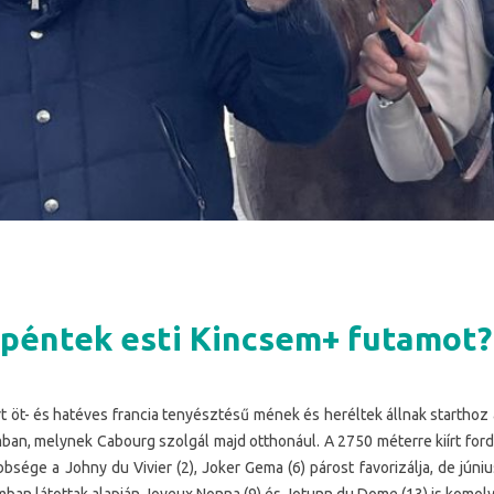
a péntek esti Kincsem+ futamot?
 öt- és hatéves francia tenyésztésű mének és heréltek állnak starthoz a
ban, melynek Cabourg szolgál majd otthonául. A 2750 méterre kiírt for
bbsége a Johny du Vivier (2), Joker Gema (6) párost favorizálja, de jú