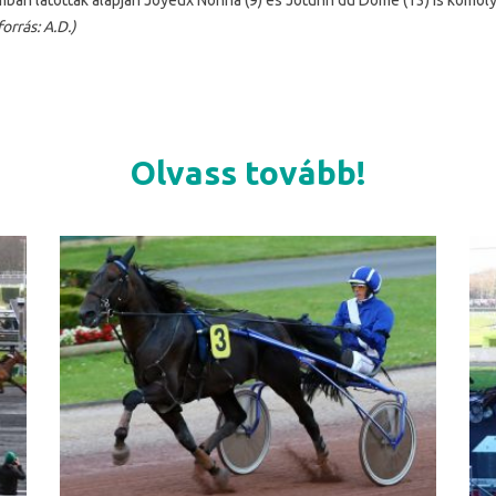
amban látottak alapján Joyeux Nonna (9) és Jotunn du Dome (13) is komol
orrás: A.D.)
Olvass tovább!