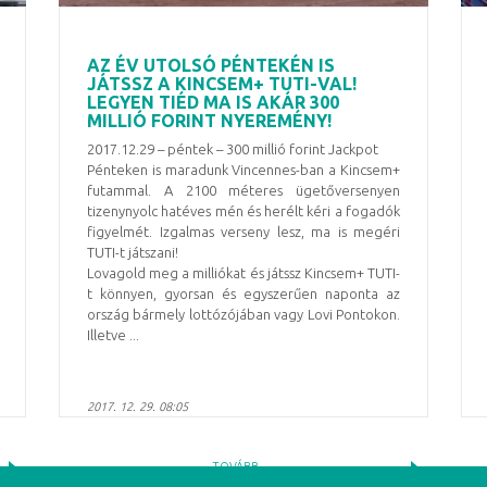
AZ ÉV UTOLSÓ PÉNTEKÉN IS
JÁTSSZ A KINCSEM+ TUTI-VAL!
LEGYEN TIÉD MA IS AKÁR 300
MILLIÓ FORINT NYEREMÉNY!
2017.12.29 – péntek – 300 millió forint Jackpot
Pénteken is maradunk Vincennes-ban a Kincsem+
futammal. A 2100 méteres ügetőversenyen
tizenynyolc hatéves mén és herélt kéri a fogadók
figyelmét. Izgalmas verseny lesz, ma is megéri
TUTI-t játszani!
Lovagold meg a milliókat és játssz Kincsem+ TUTI-
t könnyen, gyorsan és egyszerűen naponta az
ország bármely lottózójában vagy Lovi Pontokon.
Illetve ...
2017. 12. 29. 08:05
TOVÁBB