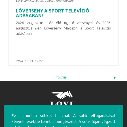
Lóversenyközvetítés a Sport Televízióban!
LÓVERSENY A SPORT TELEVÍZIÓ
ADÁSÁBAN!
2026. augusztus 1-én élő ügető versenyek és 2026.
augusztus 2-án Lóverseny Magazin a Sport Televízió
adásában.
2026. 07. 31. 13:24
TOVÁBB
Ez a honlap sütiket használ. A sütik elfogadásával
FIGYELEM!
kényelmesebbé teheti a böngészést. A sütik útján végzett
A túlzásba vitt szerencsejáték ártalmas, mentálhigiénés problémákat, illetve függőséget