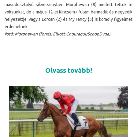
másodosztályú síkversenyben Morphewan {8} mellett tettük le
voksunkat, de a május 12-ei Kincsem+ futam harmadik és negyedik
helyezettje, vagyis Lorcan {2} és My Fancy {5} is komoly figyelmet
érdemelnek.
fotó: Morphewan (forrás: Elliott Chouraqui/ScoopDyga)
Olvass tovább!