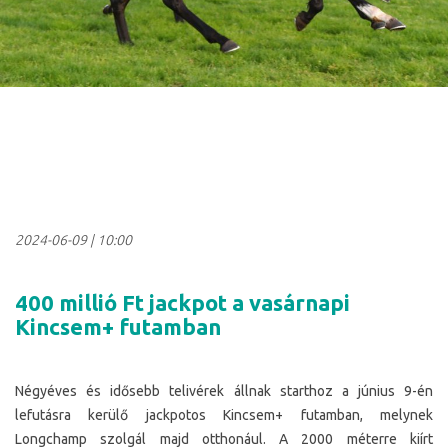
2024-06-09
|
10:00
400 millió Ft jackpot a vasárnapi
Kincsem+ futamban
Négyéves és idősebb telivérek állnak starthoz a június 9-én
lefutásra kerülő jackpotos Kincsem+ futamban, melynek
Longchamp szolgál majd otthonául. A 2000 méterre kiírt