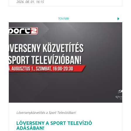
2026. 08. 01. 16:15
TOVÁBB
Lóversenyközvetítés a Sport Televízióban!
LÓVERSENY A SPORT TELEVÍZIÓ
ADÁSÁBAN!