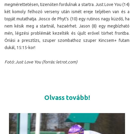
megmérettetésen, tizenöten fordulnak a startra. Just Love You (14)
két komoly felhozó verseny után ismét ereje teljében van és a
topját mutathatja. Jiosco de Phyt’s (10) egy rutinos nagy küzdő, ha
nem késik meg a startnál, hazaérhet. Jason (8) egy megbízható
mén, légzési problémáit kezelték és újult erővel törhet frontba.
Óriási a presztízs, szuper szombathoz szuper Kincsem+ futam
dukál, 15:15-kor!
Fotó: Just Love You (forrás: letrot.com)
Olvass tovább!