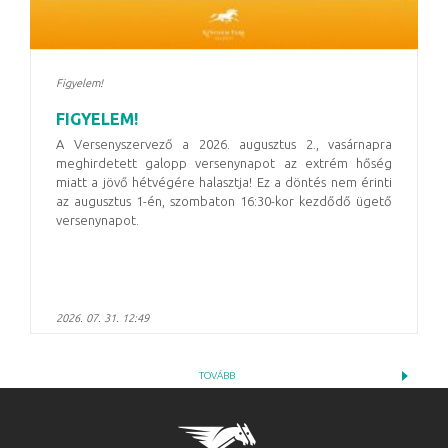
Figyelem!
FIGYELEM!
A Versenyszervező a 2026. augusztus 2., vasárnapra
meghirdetett galopp versenynapot az extrém hőség
miatt a jövő hétvégére halasztja! Ez a döntés nem érinti
az augusztus 1-én, szombaton 16:30-kor kezdődő ügető
versenynapot.
2026. 07. 31. 12:49
TOVÁBB