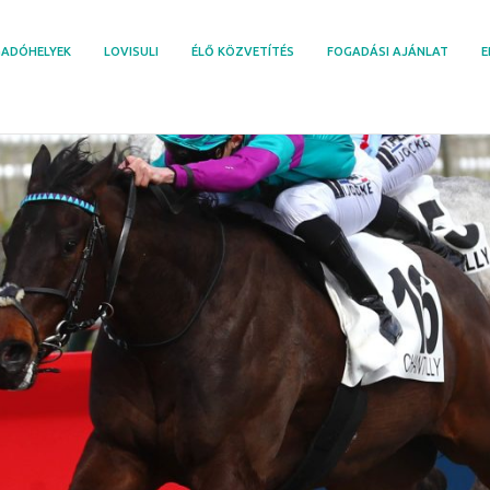
ADÓHELYEK
LOVISULI
ÉLŐ KÖZVETÍTÉS
FOGADÁSI AJÁNLAT
E