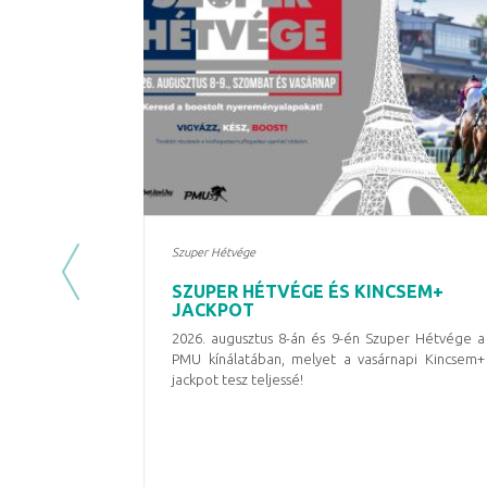
Szuper Hétvége
Previous
SZUPER HÉTVÉGE ÉS KINCSEM+
JACKPOT
2026. augusztus 8-án és 9-én Szuper Hétvége a
PMU kínálatában, melyet a vasárnapi Kincsem+
jackpot tesz teljessé!