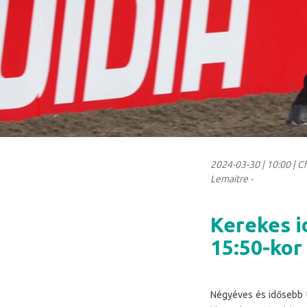
2024-03-30
|
10:00
| C
Lemaitre -
Kerekes i
15:50-kor
Négyéves és idősebb t