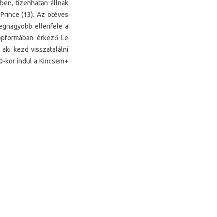
ben, tizenhatan állnak
 Prince (13). Az ötéves
 Legnagyobb ellenfele a
topformában érkező Le
 aki kezd visszatalálni
50-kor indul a Kincsem+