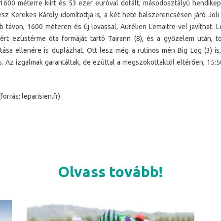
 1600 méterre kiírt és 53 ezer euróval dotált, másodosztályú hendikep
esz Kerekes Károly idomítottja is, a két hete balszerencsésen járó Joli
b távon, 1600 méteren és új lovassal, Aurélien Lemaitre-vel javíthat.
lért ezüstérme óta formáját tartó Tairann (8), és a győzelem után, 
tása ellenére is duplázhat. Ott lesz még a rutinos mén Big Log (3) is,
s. Az izgalmak garantáltak, de ezúttal a megszokottaktól eltérően, 15:
(forrás: leparisien.fr)
Olvass tovább!