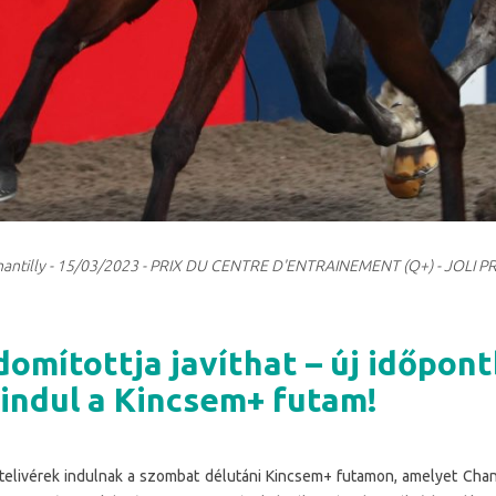
hantilly - 15/03/2023 - PRIX DU CENTRE D'ENTRAINEMENT (Q+) - JOLI PR
domítottja javíthat – új időpon
 indul a Kincsem+ futam!
elivérek indulnak a szombat délutáni Kincsem+ futamon, amelyet Chan