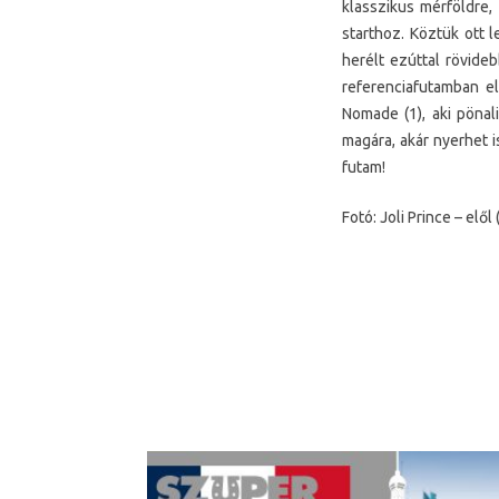
klasszikus mérföldre,
starthoz. Köztük ott l
herélt ezúttal rövideb
referenciafutamban e
Nomade (1), aki pönali
magára, akár nyerhet i
futam!
Fotó: Joli Prince – elől 