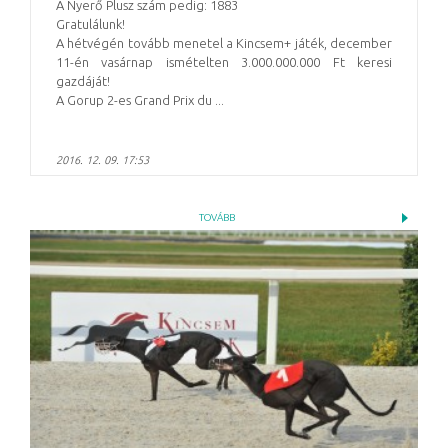
A Nyerő Plusz szám pedig: 1883
Gratulálunk!
A hétvégén tovább menetel a Kincsem+ játék, december
11-én vasárnap ismételten 3.000.000.000 Ft keresi
gazdáját!
A Gorup 2-es Grand Prix du ...
2016. 12. 09. 17:53
TOVÁBB