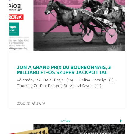
JÖN A GRAND PRIX DU BOURBONNAIS, 3
MILLIÁRD FT-OS SZUPER JACKPOTTAL
Véleményünk: Bold Eagle (16) - Belina Josselyn (8) -
Timoko (17) - Bird Parker (13) - Amiral Sascha (11)
2016. 12. 10. 21:14
TOVÁBB