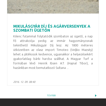
MIKULÁSGYÁR DÍJ ÉS AGÁRVERSENYEK A
SZOMBATI ÜGETŐN
Kilenc futammal folytatódik szombaton az ügető, a nap
fő attrakciója pedig az immár hagyományosnak
tekinthető Mikulásgyár Díj lesz. Az 1800 méteres
ütközetben az olasz import Timoteo (Veljko Mazsity)
lehet a játékosok kedvence, ugyanakkor a helyezésekért
gyakorlatilag bárki harcba szállhat. A Magyar Turf a
formában lévő Henrik Ibsen A.T. (Hajnal Tibor), a
hazánkban most bemutatkozó Sultana ...
2016. 12. 09. 08:40
TOVÁBB