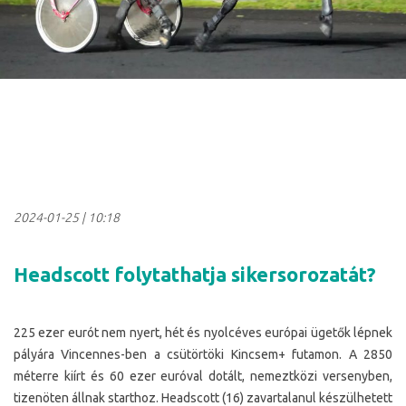
2024-01-25
|
10:18
Headscott folytathatja sikersorozatát?
225 ezer eurót nem nyert, hét és nyolcéves európai ügetők lépnek
pályára Vincennes-ben a csütörtöki Kincsem+ futamon. A 2850
méterre kiírt és 60 ezer euróval dotált, nemeztközi versenyben,
tizenöten állnak starthoz. Headscott (16) zavartalanul készülhetett