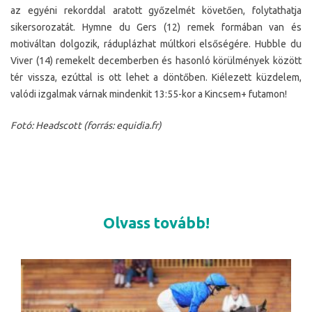
az egyéni rekorddal aratott győzelmét követően, folytathatja
sikersorozatát. Hymne du Gers (12) remek formában van és
motiváltan dolgozik, ráduplázhat múltkori elsőségére. Hubble du
Viver (14) remekelt decemberben és hasonló körülmények között
tér vissza, ezúttal is ott lehet a döntőben. Kiélezett küzdelem,
valódi izgalmak várnak mindenkit 13:55-kor a Kincsem+ futamon!
Fotó: Headscott (forrás: equidia.fr)
Olvass tovább!