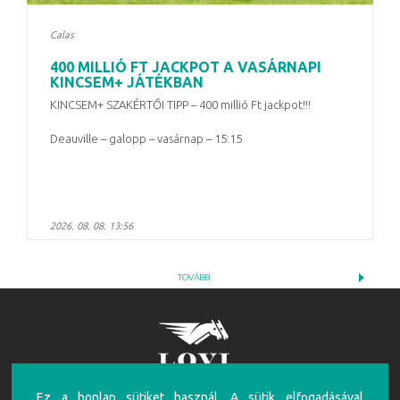
Calas
400 MILLIÓ FT JACKPOT A VASÁRNAPI
KINCSEM+ JÁTÉKBAN
KINCSEM+ SZAKÉRTŐI TIPP – 400 millió Ft jackpot!!!
Deauville – galopp – vasárnap – 15:15
2026. 08. 08. 13:56
TOVÁBB
Ez a honlap sütiket használ. A sütik elfogadásával