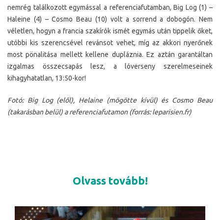
nemrég találkozott egymással a referenciafutamban, Big Log (1) –
Haleine (4) – Cosmo Beau (10) volt a sorrend a dobogón. Nem
véletlen, hogyn a francia szakírók ismét egymás után tippelik őket,
utóbbi kis szerencsével revánsot vehet, míg az akkori nyerőnek
most pönalitása mellett kellene dupláznia. Ez aztán garantáltan
izgalmas összecsapás lesz, a lóverseny szerelmeseinek
kihagyhatatlan, 13:50-kor!
Fotó: Big Log (elől), Helaine (mögötte kívül) és Cosmo Beau
(takarásban belül) a referenciafutamon (forrás: leparisien.fr)
Olvass tovább!