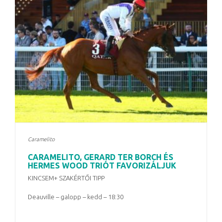
Caramelito
CARAMELITO, GERARD TER BORCH ÉS
HERMES WOOD TRIÓT FAVORIZÁLJUK
KINCSEM+ SZAKÉRTŐI TIPP
Deauville – galopp – kedd – 18:30