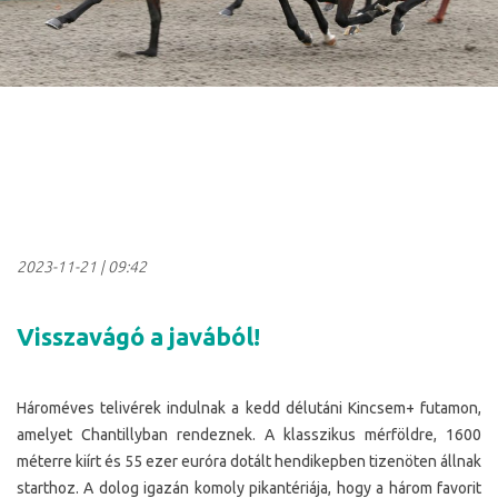
2023-11-21
|
09:42
Visszavágó a javából!
Hároméves telivérek indulnak a kedd délutáni Kincsem+ futamon,
amelyet Chantillyban rendeznek. A klasszikus mérföldre, 1600
méterre kiírt és 55 ezer euróra dotált hendikepben tizenöten állnak
starthoz. A dolog igazán komoly pikantériája, hogy a három favorit