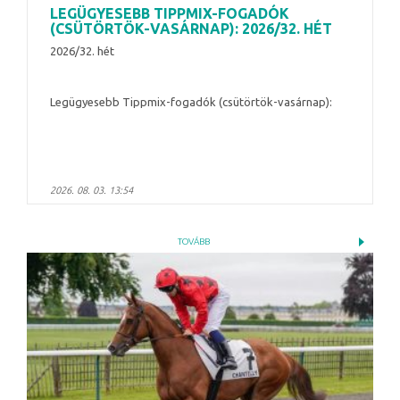
LEGÜGYESEBB TIPPMIX-FOGADÓK
(CSÜTÖRTÖK-VASÁRNAP): 2026/32. HÉT
2026/32. hét
Legügyesebb Tippmix-fogadók (csütörtök-vasárnap):
2026. 08. 03. 13:54
TOVÁBB