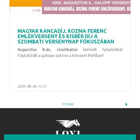
MAGYAR KANCADÍJ, KOZMA FERENC
EMLÉKVERSENY ÉS KISBÉR DÍJ A
SZOMBATI VERSENYNAP FÓKUSZÁBAN
Augusztus 8-án, szombaton
kiemelt futamokkal
folytatódik a galopp szezon a Kincsem Parkban!
2026. 08. 06. 12:31
TOVÁBB