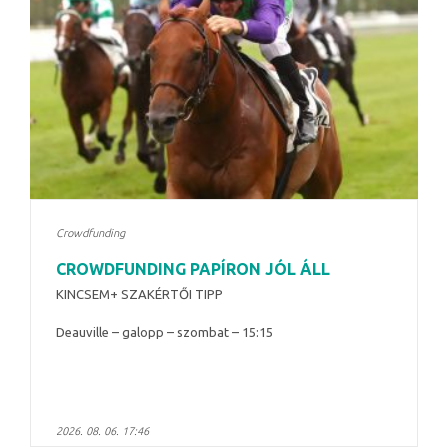
Crowdfunding
CROWDFUNDING PAPÍRON JÓL ÁLL
KINCSEM+ SZAKÉRTŐI TIPP
Deauville – galopp – szombat – 15:15
2026. 08. 06. 17:46