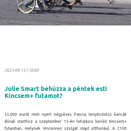
2023-09-15
|
10:00
Jolie Smart behúzza a péntek esti
Kincsem+ futamot?
55.000 eurót nem nyert négyéves francia tenyésztésű kancák
állnak starthoz a szeptember 15-én lefutásra kerülő Kincsem+
futamban, melynek Vincennes szolgál majd otthonául. A 2100