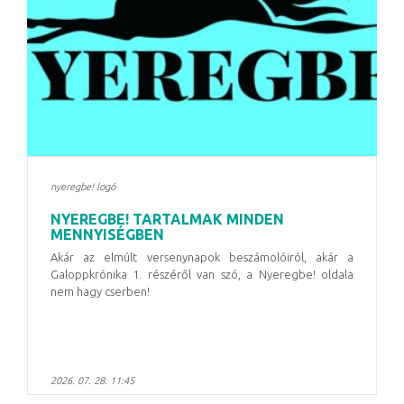
nyeregbe! logó
NYEREGBE! TARTALMAK MINDEN
MENNYISÉGBEN
Akár az elmúlt versenynapok beszámolóiról, akár a
Galoppkrónika 1. részéről van szó, a Nyeregbe! oldala
nem hagy cserben!
2026. 07. 28. 11:45