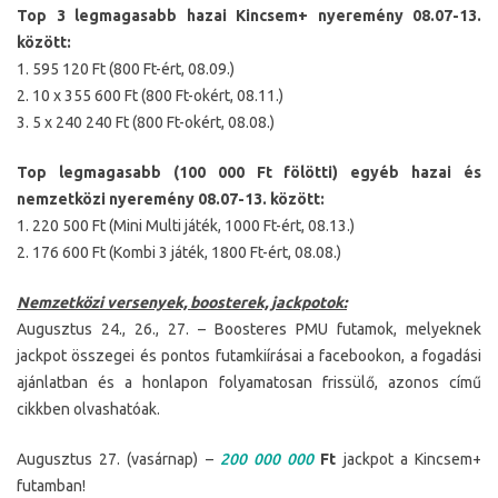
Top 3 legmagasabb hazai Kincsem+ nyeremény 08.07-13.
között:
1. 595 120 Ft (800 Ft-ért, 08.09.)
2. 10 x 355 600 Ft (800 Ft-okért, 08.11.)
3. 5 x 240 240 Ft (800 Ft-okért, 08.08.)
Top legmagasabb (100 000 Ft fölötti) egyéb hazai és
nemzetközi nyeremény 08.07-13. között:
1. 220 500 Ft (Mini Multi játék, 1000 Ft-ért, 08.13.)
2. 176 600 Ft (Kombi 3 játék, 1800 Ft-ért, 08.08.)
Nemzetközi versenyek, boosterek, jackpotok:
Augusztus 24., 26., 27. – Boosteres PMU futamok, melyeknek
jackpot összegei és pontos futamkiírásai a facebookon, a fogadási
ajánlatban és a honlapon folyamatosan frissülő, azonos című
cikkben olvashatóak.
Augusztus 27. (vasárnap) –
200 000 000
Ft
jackpot a Kincsem+
futamban!