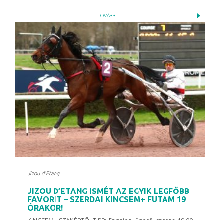
TOVÁBB
Jizou d'Etang
JIZOU D’ETANG ISMÉT AZ EGYIK LEGFŐBB
FAVORIT – SZERDAI KINCSEM+ FUTAM 19
ÓRAKOR!
KINCSEM+ SZAKÉRTŐI TIPP: Enghien, ügető, szerda 19:00