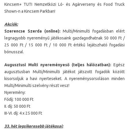
Kincsem+ TUTI Nemzetközi Ló- és Agárverseny és Food Truck
Shown-n a Kincsem Parkban!
Akciók:
Szerencse Szerda (online):
Multi/Minimulti fogadásban elért
legnagyobb nyereményű játékosaink gazdagodhatnak 50 000 Ft /
25 000 Ft / 15 000 Ft / 10 000 Ft értékű lejátszható fogadási
bónusszal.
Augusztusi Multi nyereményeső (teljes hálózatban):
Egész
augusztusban Multi/Minimulti játékot játszott fogadók között
kisorsoljuk a havi nyerteseket. A nyereménysorsoláson minden
Multi/Minimulti szelvény részt vesz!
Nyeremény:
Fődíj: 100 000 Ft
II. díj: 50 000 Ft
III-VI. díj: 4 x 25 000 Ft
33. hét legsikeresebb játékosai: