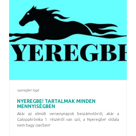
nyeregbe! logó
NYEREGBE! TARTALMAK MINDEN
MENNYISÉGBEN
Akár az elmúlt versenynapok beszámolóiról, akár a
Galoppkrónika 1. részéről van szó, a Nyeregbe! oldala
nem hagy cserben!