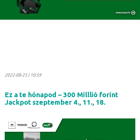
2022-08-25
|
10:59
Ez a te hónapod – 300 Milllió forint
Jackpot szeptember 4., 11., 18.