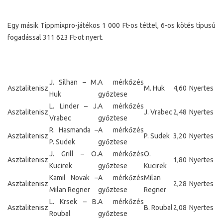
Egy másik Tippmixpro-játékos 1 000 Ft-os téttel, 6-os kötés típusú
fogadással 311 623 Ft-ot nyert.
J. Silhan – M.
A mérkőzés
Asztalitenisz
M. Huk
4,60
Nyertes
Huk
győztese
L. Linder – J.
A mérkőzés
Asztalitenisz
J. Vrabec
2,48
Nyertes
Vrabec
győztese
R. Hasmanda –
A mérkőzés
Asztalitenisz
P. Sudek
3,20
Nyertes
P. Sudek
győztese
J. Grill – O.
A mérkőzés
O.
Asztalitenisz
1,80
Nyertes
Kucirek
győztese
Kucirek
Kamil Novak –
A mérkőzés
Milan
Asztalitenisz
2,28
Nyertes
Milan Regner
győztese
Regner
L. Krsek – B.
A mérkőzés
Asztalitenisz
B. Roubal
2,08
Nyertes
Roubal
győztese