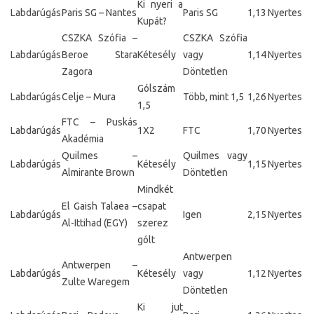
Ki nyeri a
Labdarúgás
Paris SG – Nantes
Paris SG
1,13
Nyertes
Kupát?
CSZKA Szófia –
CSZKA Szófia
Labdarúgás
Beroe Stara
Kétesély
vagy
1,14
Nyertes
Zagora
Döntetlen
Gólszám
Labdarúgás
Celje – Mura
Több, mint 1,5
1,26
Nyertes
1,5
FTC – Puskás
Labdarúgás
1X2
FTC
1,70
Nyertes
Akadémia
Quilmes –
Quilmes vagy
Labdarúgás
Kétesély
1,15
Nyertes
Almirante Brown
Döntetlen
Mindkét
El Gaish Talaea –
csapat
Labdarúgás
Igen
2,15
Nyertes
Al-Ittihad (EGY)
szerez
gólt
Antwerpen
Antwerpen –
Labdarúgás
Kétesély
vagy
1,12
Nyertes
Zulte Waregem
Döntetlen
Ki jut