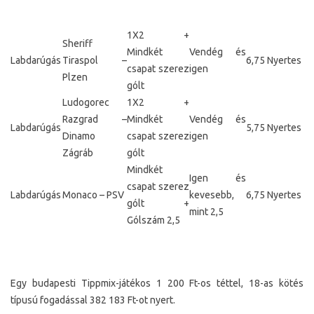
1X2 +
Sheriff
Mindkét
Vendég és
Labdarúgás
Tiraspol –
6,75
Nyertes
csapat szerez
igen
Plzen
gólt
Ludogorec
1X2 +
Razgrad –
Mindkét
Vendég és
Labdarúgás
5,75
Nyertes
Dinamo
csapat szerez
igen
Zágráb
gólt
Mindkét
Igen és
csapat szerez
Labdarúgás
Monaco – PSV
kevesebb,
6,75
Nyertes
gólt +
mint 2,5
Gólszám 2,5
Egy budapesti Tippmix-játékos 1 200 Ft-os téttel, 18-as kötés
típusú fogadással 382 183 Ft-ot nyert.