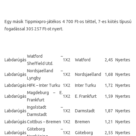
Egy másik Tippmixpro-játékos 4 700 Ft-os téttel, 7-es kötés típusú
fogadással 305 257 Ft-ot nyert.
Watford –
Labdarúgás
1X2
Watford
2,45
Nyertes
Sheffield Utd.
Nordsjaelland –
Labdarúgás
1X2
Nordsjaelland
1,68
Nyertes
Lyngby
Labdarúgás
HIFK – Inter Turku
1X2
Inter Turku
1,72
Nyertes
Magdeburg – E.
Labdarúgás
1X2
E. Frankfurt
1,59
Nyertes
Frankfurt
Ingolstadt –
Labdarúgás
1X2
Darmstadt
1,87
Nyertes
Darmstadt
Labdarúgás
Cottbus – Bremen
1X2
Bremen
1,21
Nyertes
Göteborg –
Labdarúgás
1X2
Göteborg
2,55
Nyertes