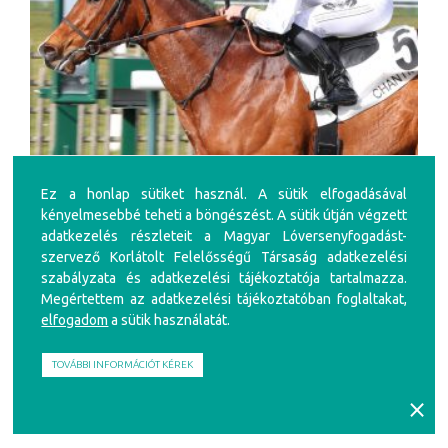
Tortisambert
Ez a honlap sütiket használ. A sütik elfogadásával
kényelmesebbé teheti a böngészést. A sütik útján végzett
TORTISAMBERT A GYŐZELMET IS
adatkezelés részleteit a Magyar Lóversenyfogadást-
MEGSZEREZHETI
szervező Korlátolt Felelősségű Társaság adatkezelési
KINCSEM+ SZAKÉRTŐI TIPP
szabályzata és adatkezelési tájékoztatója tartalmazza.
Megértettem az adatkezelési tájékoztatóban foglaltakat,
Deauville – galopp – vasárnap – 15:15
elfogadom
a sütik használatát.
TOVÁBBI INFORMÁCIÓT KÉREK
⨯
2026. 08. 01. 16:15