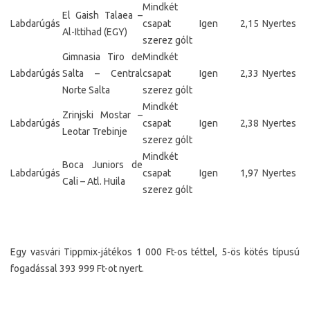
Mindkét
El Gaish Talaea –
Labdarúgás
csapat
Igen
2,15
Nyertes
Al-Ittihad (EGY)
szerez gólt
Gimnasia Tiro de
Mindkét
Labdarúgás
Salta – Central
csapat
Igen
2,33
Nyertes
Norte Salta
szerez gólt
Mindkét
Zrinjski Mostar –
Labdarúgás
csapat
Igen
2,38
Nyertes
Leotar Trebinje
szerez gólt
Mindkét
Boca Juniors de
Labdarúgás
csapat
Igen
1,97
Nyertes
Cali – Atl. Huila
szerez gólt
Egy vasvári Tippmix-játékos 1 000 Ft-os téttel, 5-ös kötés típusú
fogadással 393 999 Ft-ot nyert.