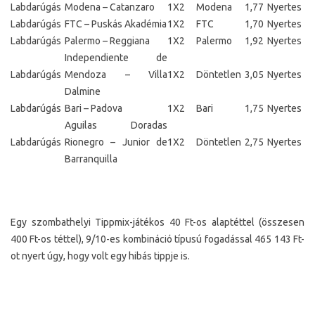
Labdarúgás
Modena – Catanzaro
1X2
Modena
1,77
Nyertes
Labdarúgás
FTC – Puskás Akadémia
1X2
FTC
1,70
Nyertes
Labdarúgás
Palermo – Reggiana
1X2
Palermo
1,92
Nyertes
Independiente de
Labdarúgás
Mendoza – Villa
1X2
Döntetlen
3,05
Nyertes
Dalmine
Labdarúgás
Bari – Padova
1X2
Bari
1,75
Nyertes
Aguilas Doradas
Labdarúgás
Rionegro – Junior de
1X2
Döntetlen
2,75
Nyertes
Barranquilla
Egy szombathelyi Tippmix-játékos 40 Ft-os alaptéttel (összesen
400 Ft-os téttel), 9/10-es kombináció típusú fogadással 465 143 Ft-
ot nyert úgy, hogy volt egy hibás tippje is.