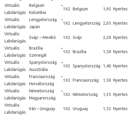
Virtuális
Belgium –
1X2
Belgium
1,95
Nyertes
Labdarúgás
Kolumbia
Virtuális
Lengyelország –
1X2
Lengyelország
2,05
Nyertes
Labdarúgás
Japán
Virtuális
Svájc – Mexikó
1X2
Svájc
2,20
Nyertes
Labdarúgás
Virtuális
Brazília –
1X2
Brazília
1,50
Nyertes
Labdarúgás
Szenegál
Virtuális
Spanyolország –
1X2
Spanyolország
1,40
Nyertes
Labdarúgás
Ausztrália
Virtuális
Franciaország –
1X2
Franciaország
1,50
Nyertes
Labdarúgás
Horvátország
Virtuális
Németország –
1X2
Németország
1,35
Nyertes
Labdarúgás
Magyarország
Virtuális
Irán – Uruguay
1X2
Uruguay
1,55
Nyertes
Labdarúgás