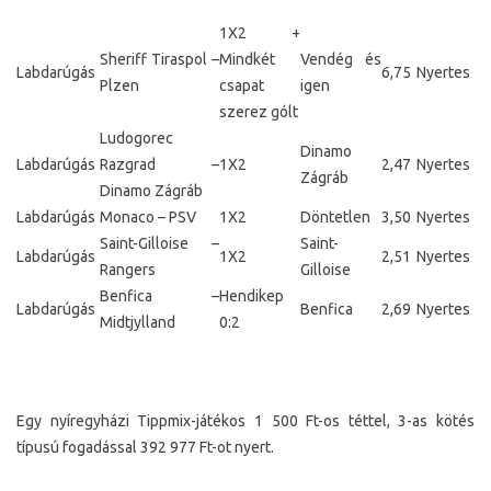
1X2 +
Sheriff Tiraspol –
Mindkét
Vendég és
Labdarúgás
6,75
Nyertes
Plzen
csapat
igen
szerez gólt
Ludogorec
Dinamo
Labdarúgás
Razgrad –
1X2
2,47
Nyertes
Zágráb
Dinamo Zágráb
Labdarúgás
Monaco – PSV
1X2
Döntetlen
3,50
Nyertes
Saint-Gilloise –
Saint-
Labdarúgás
1X2
2,51
Nyertes
Rangers
Gilloise
Benfica –
Hendikep
Labdarúgás
Benfica
2,69
Nyertes
Midtjylland
0:2
Egy nyíregyházi Tippmix-játékos 1 500 Ft-os téttel, 3-as kötés
típusú fogadással 392 977 Ft-ot nyert.