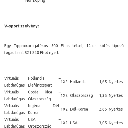
Norrköping
V-sport szelvény:
Egy Tippmixpro-játékos 500 Ft-os téttel, 12-es kötés típusú
fogadással 521 820 Ft-ot nyert.
Virtuális
Hollandia –
1X2
Hollandia
1,65
Nyertes
Labdarúgás
Elefántcspart
Virtuális
Costa Rica –
1X2
Olaszország
1,35
Nyertes
Labdarúgás
Olaszország
Virtuális
Nigéria – Dél-
1X2
Dél-Korea
2,65
Nyertes
Labdarúgás
Korea
Virtuális
USA –
1X2
USA
3,05
Nyertes
Labdarúgás
Oroszország