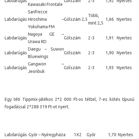
Labdarúgás
Gólszám
2-3
1,92
Nyertes
Kawasaki Frontale
Sanfrecce
Több,
Labdarúgás
Hiroshima –
Gólszám 2,5
1,66
Nyertes
mint 2,5
Yokohama FM
Nagoya GE –
Labdarúgás
Gólszám
2-3
1,91
Nyertes
Urawa RD
Daegu – Suwon
Labdarúgás
Gólszám
2-3
1,90
Nyertes
Bluewings
Gangwon –
Labdarúgás
Gólszám
2-3
1,93
Nyertes
Jeonbuk
Egy téti Tippmix-játékos 2*2 000 Ft-os téttel, 7-es kötés típusú
fogadással 2*288 319 Ft-ot nyert.
Labdarúgás
Győr – Nyíregyháza
1X2
Győr
1,70
Nyertes