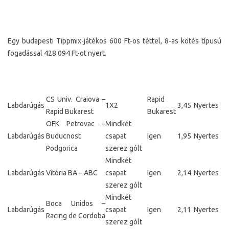
Egy budapesti Tippmix-játékos 600 Ft-os téttel, 8-as kötés típusú
fogadással 428 094 Ft-ot nyert.
CS Univ. Craiova –
Rapid
Labdarúgás
1X2
3,45
Nyertes
Rapid Bukarest
Bukarest
OFK Petrovac –
Mindkét
Labdarúgás
Buducnost
csapat
Igen
1,95
Nyertes
Podgorica
szerez gólt
Mindkét
Labdarúgás
Vitória BA – ABC
csapat
Igen
2,14
Nyertes
szerez gólt
Mindkét
Boca Unidos –
Labdarúgás
csapat
Igen
2,11
Nyertes
Racing de Cordoba
szerez gólt