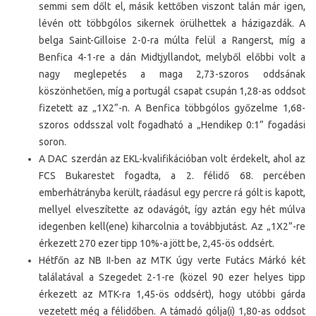
semmi sem dőlt el, másik kettőben viszont talán már igen,
lévén ott többgólos sikernek örülhettek a házigazdák. A
belga Saint-Gilloise 2-0-ra múlta felül a Rangerst, míg a
Benfica 4-1-re a dán Midtjyllandot, melyből előbbi volt a
nagy meglepetés a maga 2,73-szoros oddsának
köszönhetően, míg a portugál csapat csupán 1,28-as oddsot
fizetett az „1X2”-n. A Benfica többgólos győzelme 1,68-
szoros oddsszal volt fogadható a „Hendikep 0:1” fogadási
soron.
A DAC szerdán az EKL-kvalifikációban volt érdekelt, ahol az
FCS Bukarestet fogadta, a 2. félidő 68. percében
emberhátrányba került, ráadásul egy percre rá gólt is kapott,
mellyel elveszítette az odavágót, így aztán egy hét múlva
idegenben kell(ene) kiharcolnia a továbbjutást. Az „1X2”-re
érkezett 270 ezer tipp 10%-a jött be, 2,45-ös oddsért.
Hétfőn az NB II-ben az MTK úgy verte Futács Márkó két
találatával a Szegedet 2-1-re (közel 90 ezer helyes tipp
érkezett az MTK-ra 1,45-ös oddsért), hogy utóbbi gárda
vezetett még a félidőben. A támadó gólja(i) 1,80-as oddsot