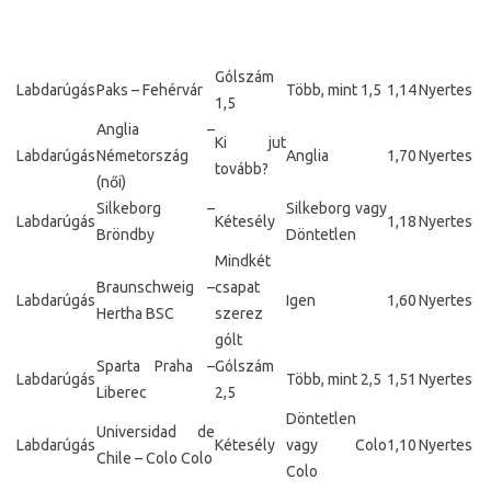
Gólszám
Labdarúgás
Paks – Fehérvár
Több, mint 1,5
1,14
Nyertes
1,5
Anglia –
Ki jut
Labdarúgás
Németország
Anglia
1,70
Nyertes
tovább?
(női)
Silkeborg –
Silkeborg vagy
Labdarúgás
Kétesély
1,18
Nyertes
Bröndby
Döntetlen
Mindkét
Braunschweig –
csapat
Labdarúgás
Igen
1,60
Nyertes
Hertha BSC
szerez
gólt
Sparta Praha –
Gólszám
Labdarúgás
Több, mint 2,5
1,51
Nyertes
Liberec
2,5
Döntetlen
Universidad de
Labdarúgás
Kétesély
vagy Colo
1,10
Nyertes
Chile – Colo Colo
Colo