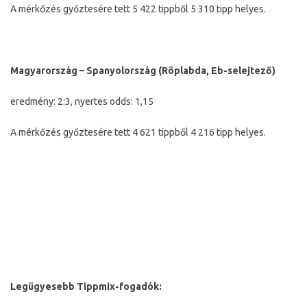
A mérkőzés győztesére tett 5 422 tippből 5 310 tipp helyes.
Magyarország – Spanyolország (Röplabda, Eb-selejtező)
eredmény: 2:3, nyertes odds: 1,15
A mérkőzés győztesére tett 4 621 tippből 4 216 tipp helyes.
Legügyesebb Tippmix-fogadók: