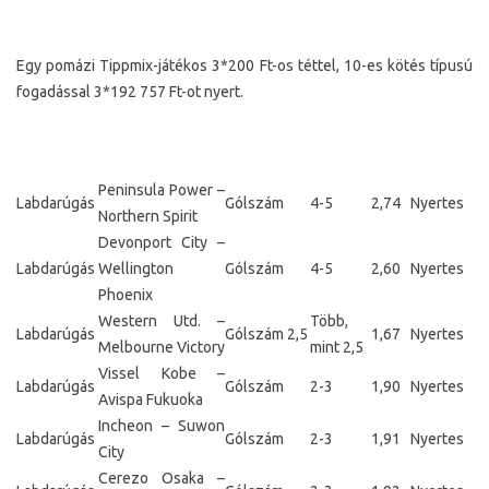
Egy pomázi Tippmix-játékos 3*200 Ft-os téttel, 10-es kötés típusú
fogadással 3*192 757 Ft-ot nyert.
Peninsula Power –
Labdarúgás
Gólszám
4-5
2,74
Nyertes
Northern Spirit
Devonport City –
Labdarúgás
Wellington
Gólszám
4-5
2,60
Nyertes
Phoenix
Western Utd. –
Több,
Labdarúgás
Gólszám 2,5
1,67
Nyertes
Melbourne Victory
mint 2,5
Vissel Kobe –
Labdarúgás
Gólszám
2-3
1,90
Nyertes
Avispa Fukuoka
Incheon – Suwon
Labdarúgás
Gólszám
2-3
1,91
Nyertes
City
Cerezo Osaka –