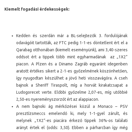
Kiemelt fogadási érdekességek:
Kedden és szerdán már a BL-selejtezők 3. fordulójának
odavágóit tartották, az FTC pedig 1-1-es döntetlent ért el a
Qarabag otthonában (kiemelt eseményünk), ami 3,40-szeres
oddsot ért a tippek több mint egyharmadának az „1X2”
piacon. A Plzen és a Dinamo Zagráb egyaránt idegenben
aratott értékes sikert a 2-1-es győzelmének köszönhetően,
így nyugodtan készülhet a jövő heti visszavágóra. A cseh
bajnok a Sheriff Tiraspolt, míg a horvát kirakatcsapat a
Ludogorecet verte. Előbbi győzelme 2,07-es, míg utóbbié
2,50-es nyereményszorzót ért az alappiacon.
A nem bajnoki ág mérkőzései közül a Monaco – PSV
presztízsmeccs emelendő ki, mely 1-1-gyel zárult, és
melynek „1X2”-es piacára érkező tippek 36%-os találati
arányt értek el (odds: 3,50). Ebben a párharcban így még