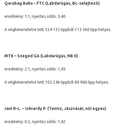
Qarabag Baku – FTC (Labdarúgás, BL-selejtező)
eredmény: 1:1, nyertes odds: 3,40
A végkimenetelre tett 324 135 tippből 115 560 tipp helyes.
MTK – Szeged GA (Labdarúgás, NB II)
eredmény: 2:1, nyertes odds: 1,45
A végkimenetelre tett 105 246 tippből 89 986 tipp helyes.
Jani R-L. – Udvardy P. (Tenisz, Jászvásár, női egyes)
eredmény: 0:2, nyertes odds: 1,42