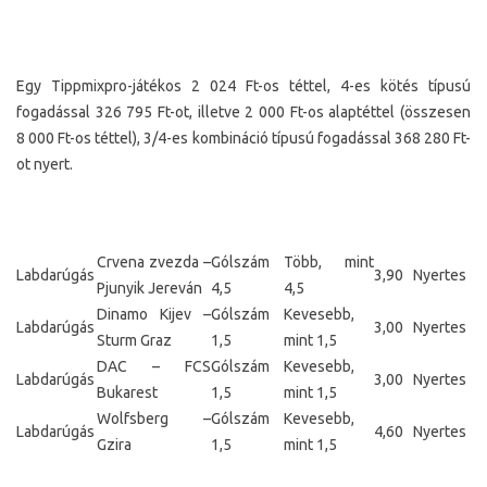
Egy Tippmixpro-játékos 2 024 Ft-os téttel, 4-es kötés típusú
fogadással 326 795 Ft-ot, illetve 2 000 Ft-os alaptéttel (összesen
8 000 Ft-os téttel), 3/4-es kombináció típusú fogadással 368 280 Ft-
ot nyert.
Crvena zvezda –
Gólszám
Több, mint
Labdarúgás
3,90
Nyertes
Pjunyik Jereván
4,5
4,5
Dinamo Kijev –
Gólszám
Kevesebb,
Labdarúgás
3,00
Nyertes
Sturm Graz
1,5
mint 1,5
DAC – FCS
Gólszám
Kevesebb,
Labdarúgás
3,00
Nyertes
Bukarest
1,5
mint 1,5
Wolfsberg –
Gólszám
Kevesebb,
Labdarúgás
4,60
Nyertes
Gzira
1,5
mint 1,5