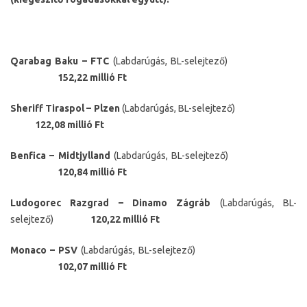
Qarabag Baku – FTC
(Labdarúgás, BL-selejtező)
152,22 millió Ft
Sheriff Tiraspol – Plzen
(Labdarúgás, BL-selejtező)
122,08 millió Ft
Benfica – Midtjylland
(Labdarúgás, BL-selejtező)
120,84 millió Ft
Ludogorec Razgrad – Dinamo Zágráb
(Labdarúgás, BL-
selejtező)
120,22 millió Ft
Monaco – PSV
(Labdarúgás, BL-selejtező)
102,07 millió Ft