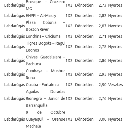
Brusque – Cruzeiro
Labdarúgás
1X2
Döntetlen
2,73
Nyertes
MG
Labdarúgás
ENPPI – Al-Masry
1X2
Döntetlen
2,82
Nyertes
Plaza Colonia –
Labdarúgás
1X2
Döntetlen
2,87
Nyertes
Boston River
Labdarúgás
Londrina – Criciuma
1X2
Döntetlen
2,71
Nyertes
Tigres Bogota – Itagui
Labdarúgás
1X2
Döntetlen
2,78
Nyertes
Leones
Chivas Guadalajara –
Labdarúgás
1X2
Döntetlen
2,86
Nyertes
Pachuca
Cumbaya – Mushuc
Labdarúgás
1X2
Döntetlen
2,95
Nyertes
Runa
Labdarúgás
Cuiaba – Fortaleza
1X2
Döntetlen
2,90
Vesztes
Aguilas Doradas
Labdarúgás
Rionegro – Junior de
1X2
Döntetlen
2,76
Nyertes
Barranquilla
9 de Octubre
Labdarúgás
Guayaquil – Orense
1X2
Döntetlen
3,00
Nyertes
Machala