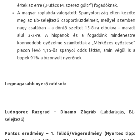
értek az erre („Futács M. szerez gólt?”) fogadóknak.
A magyar röplabda-válogatott Spanyolország ellen kezdte
meg az Eb-selejtező csoportküzdelmeit, mellyel szemben
nagy csatában – a döntő szettet 15-8-ra elbukva – maradt
alul 3-2-re. A hispánok és a fogadóink mindenestre
könnyedebb győzelme számítottak a „Mérkőzés győztese”
piacon lévő 1,15-ös spanyol odds láttán, amin végül is a
tippek 91%-a bizonyult nyerőnek.
Legmagasabb nyerő oddsok:
Ludogorec Razgrad – Dinamo Zágráb
(Labdarúgás, BL-
selejtező)
Pontos eredmény – 1. félidő/Végeredmény (Nyertes tipp: