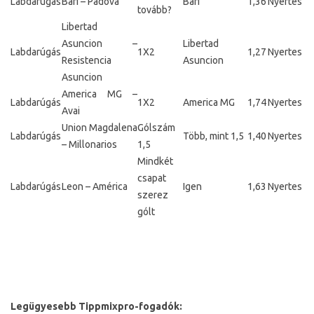
Labdarúgás
Bari – Padova
Bari
1,36
Nyertes
tovább?
Libertad
Asuncion –
Libertad
Labdarúgás
1X2
1,27
Nyertes
Resistencia
Asuncion
Asuncion
America MG –
Labdarúgás
1X2
America MG
1,74
Nyertes
Avai
Union Magdalena
Gólszám
Labdarúgás
Több, mint 1,5
1,40
Nyertes
– Millonarios
1,5
Mindkét
csapat
Labdarúgás
Leon – América
Igen
1,63
Nyertes
szerez
gólt
Legügyesebb Tippmixpro-fogadók: