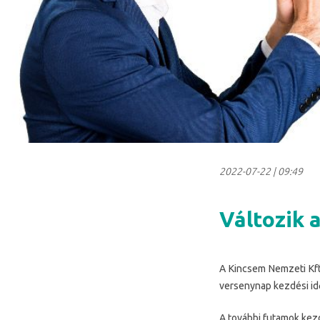
2022-07-22
|
09:49
Változik 
A Kincsem Nemzeti Kft
versenynap kezdési id
A további futamok kezd