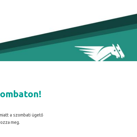
szombaton!
miatt a szombati ügető
ározza meg.