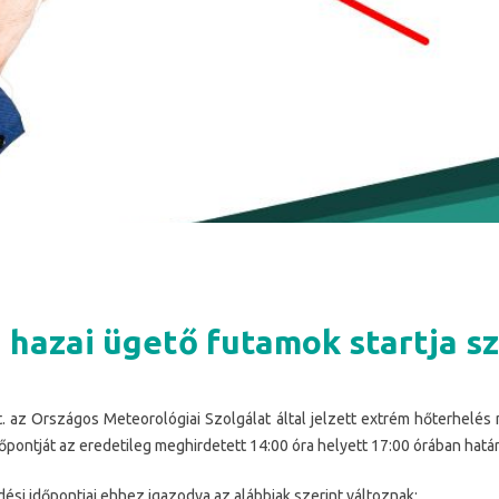
a hazai ügető futamok startja 
. az Országos Meteorológiai Szolgálat által jelzett extrém hőterhelés 
őpontját az eredetileg meghirdetett 14:00 óra helyett 17:00 órában hat
ési időpontjai ehhez igazodva az alábbiak szerint változnak: