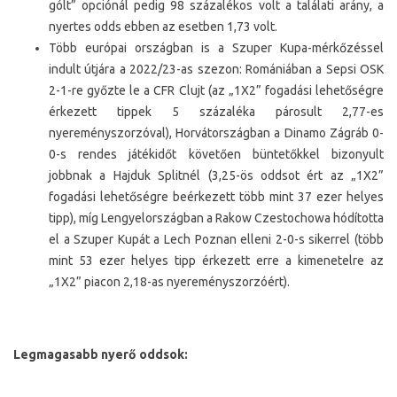
gólt” opciónál pedig 98 százalékos volt a találati arány, a
nyertes odds ebben az esetben 1,73 volt.
Több európai országban is a Szuper Kupa-mérkőzéssel
indult útjára a 2022/23-as szezon: Romániában a Sepsi OSK
2-1-re győzte le a CFR Clujt (az „1X2” fogadási lehetőségre
érkezett tippek 5 százaléka párosult 2,77-es
nyereményszorzóval), Horvátországban a Dinamo Zágráb 0-
0-s rendes játékidőt követően büntetőkkel bizonyult
jobbnak a Hajduk Splitnél (3,25-ös oddsot ért az „1X2”
fogadási lehetőségre beérkezett több mint 37 ezer helyes
tipp), míg Lengyelországban a Rakow Czestochowa hódította
el a Szuper Kupát a Lech Poznan elleni 2-0-s sikerrel (több
mint 53 ezer helyes tipp érkezett erre a kimenetelre az
„1X2” piacon 2,18-as nyereményszorzóért).
Legmagasabb nyerő oddsok: