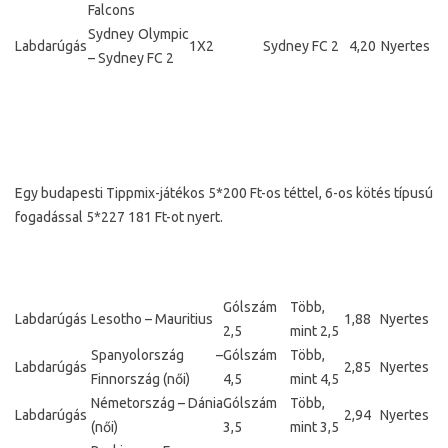
Falcons
Sydney Olympic
Labdarúgás
1X2
Sydney FC 2
4,20
Nyertes
– Sydney FC 2
Egy budapesti Tippmix-játékos 5*200 Ft-os téttel, 6-os kötés típusú
fogadással 5*227 181 Ft-ot nyert.
Gólszám
Több,
Labdarúgás
Lesotho – Mauritius
1,88
Nyertes
2,5
mint 2,5
Spanyolország –
Gólszám
Több,
Labdarúgás
2,85
Nyertes
Finnország (női)
4,5
mint 4,5
Németország – Dánia
Gólszám
Több,
Labdarúgás
2,94
Nyertes
(női)
3,5
mint 3,5