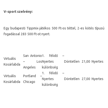
V-sport szelvény:
Egy budapesti Tippmix-játékos 500 Ft-os téttel, 2-es kötés típusú
fogadással 283 500 Ft-ot nyert.
San Antonio
1. félidő –
Virtuális
– Los
Nyertes
Döntetlen
21,00
Nyertes
Kosárlabda
Angeles
különbség
1. félidő –
Virtuális
Portland –
Nyertes
Döntetlen
27,00
Nyertes
Kosárlabda
Chicago
különbség