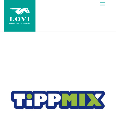
Skip
to
content