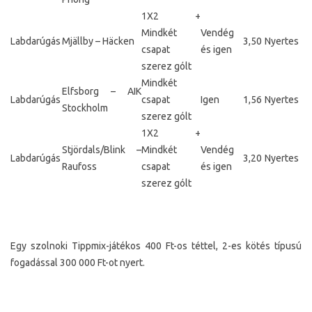
1X2 +
Mindkét
Vendég
Labdarúgás
Mjällby – Häcken
3,50
Nyertes
csapat
és igen
szerez gólt
Mindkét
Elfsborg – AIK
Labdarúgás
csapat
Igen
1,56
Nyertes
Stockholm
szerez gólt
1X2 +
Stjördals/Blink –
Mindkét
Vendég
Labdarúgás
3,20
Nyertes
Raufoss
csapat
és igen
szerez gólt
Egy szolnoki Tippmix-játékos 400 Ft-os téttel, 2-es kötés típusú
fogadással 300 000 Ft-ot nyert.