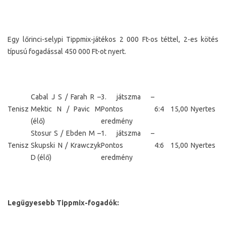
Egy lőrinci-selypi Tippmix-játékos 2 000 Ft-os téttel, 2-es kötés
típusú fogadással 450 000 Ft-ot nyert.
Cabal J S / Farah R –
3. játszma –
Tenisz
Mektic N / Pavic M
Pontos
6:4
15,00
Nyertes
(élő)
eredmény
Stosur S / Ebden M –
1. játszma –
Tenisz
Skupski N / Krawczyk
Pontos
4:6
15,00
Nyertes
D (élő)
eredmény
Legügyesebb Tippmix-fogadók: