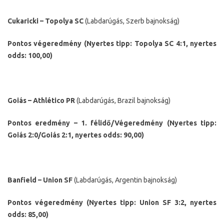
Cukaricki – Topolya SC
(Labdarúgás, Szerb bajnokság)
Pontos végeredmény (Nyertes tipp: Topolya SC 4:1, nyertes
odds: 100,00)
Goiás – Athlético PR
(Labdarúgás, Brazil bajnokság)
Pontos eredmény – 1. félidő/Végeredmény (Nyertes tipp:
Goiás 2:0/Goiás 2:1, nyertes odds: 90,00)
Banfield – Union SF
(Labdarúgás, Argentin bajnokság)
Pontos végeredmény (Nyertes tipp: Union SF 3:2, nyertes
odds: 85,00)