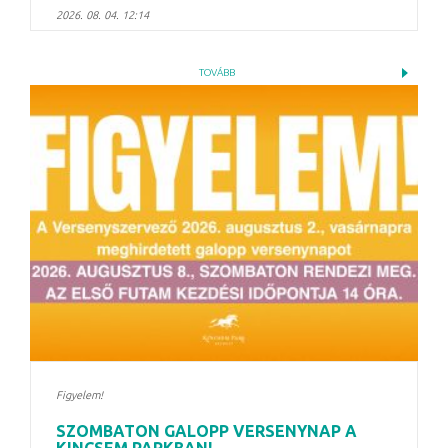
2026. 08. 04. 12:14
TOVÁBB
Figyelem!
SZOMBATON GALOPP VERSENYNAP A
KINCSEM PARKBAN!