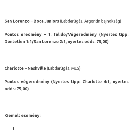
San Lorenzo – Boca Juniors
(Labdarúgás, Argentin bajnokság)
Pontos eredmény – 1. félidő/Végeredmény (Nyertes tipp:
Döntetlen 1:1/San Lorenzo 2:1, nyertes odds: 75,00)
Charlotte – Nashville
(Labdarúgás, MLS)
Pontos végeredmény (Nyertes tipp: Charlotte 4:1, nyertes
odds: 75,00)
Kiemelt esemény: