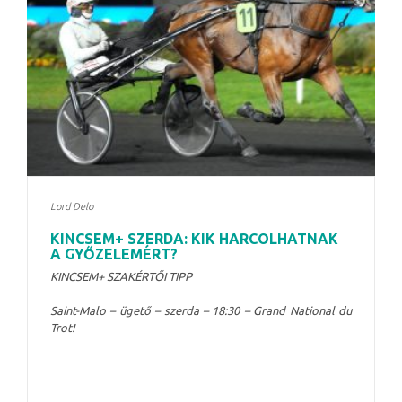
Lord Delo
KINCSEM+ SZERDA: KIK HARCOLHATNAK
A GYŐZELEMÉRT?
KINCSEM+ SZAKÉRTŐI TIPP
Saint-Malo – ügető – szerda – 18:30 – Grand National du
Trot!