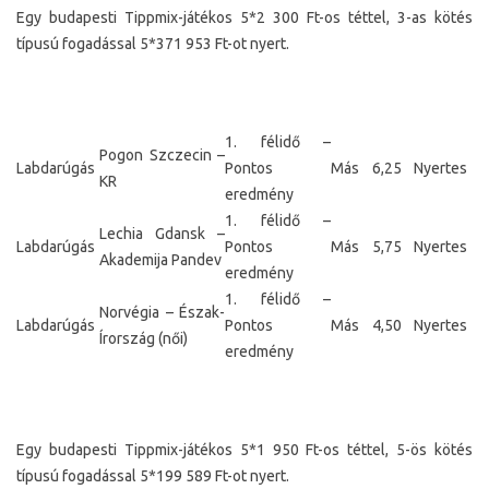
Egy budapesti Tippmix-játékos 5*2 300 Ft-os téttel, 3-as kötés
típusú fogadással 5*371 953 Ft-ot nyert.
1. félidő –
Pogon Szczecin –
Labdarúgás
Pontos
Más
6,25
Nyertes
KR
eredmény
1. félidő –
Lechia Gdansk –
Labdarúgás
Pontos
Más
5,75
Nyertes
Akademija Pandev
eredmény
1. félidő –
Norvégia – Észak-
Labdarúgás
Pontos
Más
4,50
Nyertes
Írország (női)
eredmény
Egy budapesti Tippmix-játékos 5*1 950 Ft-os téttel, 5-ös kötés
típusú fogadással 5*199 589 Ft-ot nyert.