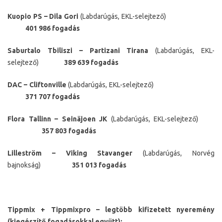
Kuopio PS – Dila Gori
(Labdarúgás, EKL-selejtező)
401 986 fogadás
Saburtalo Tbiliszi – Partizani Tirana
(Labdarúgás, EKL-
selejtező)
389 639 fogadás
DAC – Cliftonville
(Labdarúgás, EKL-selejtező)
371 707 fogadás
Flora Tallinn – Seinäjoen JK
(Labdarúgás, EKL-selejtező)
357 803 fogadás
Lilleström – Viking Stavanger
(Labdarúgás, Norvég
bajnokság)
351 013 fogadás
Tippmix + Tippmixpro – legtöbb kifizetett nyeremény
(kiegészítő fogadásokkal együtt):