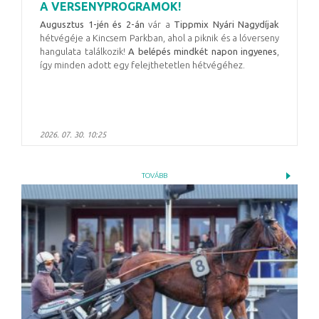
A VERSENYPROGRAMOK!
Augusztus 1-jén és 2-án
vár a
Tippmix Nyári Nagydíjak
hétvégéje a Kincsem Parkban, ahol a piknik és a lóverseny
hangulata találkozik!
A belépés mindkét napon ingyenes
,
így minden adott egy felejthetetlen hétvégéhez.
2026. 07. 30. 10:25
TOVÁBB