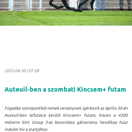
2022-04-30
|
07:28
Auteuil-ben a szombati Kincsem+ futam
Fogadási szempontból remek versenynek ígérkezik az április 30-án
Auteuil-ben lefutásra kerülő Kincsem+ futam, hiszen a 4300
méterre kiírt Group 3-as besorolású gátverseny hendikep húsz
indulót hív a startjához.