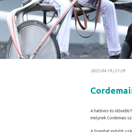
2022-04-19
|
21:29
Cordemais
A hatéves és idősebb f
melynek Cordemais szo
A tizenhat indulót szá