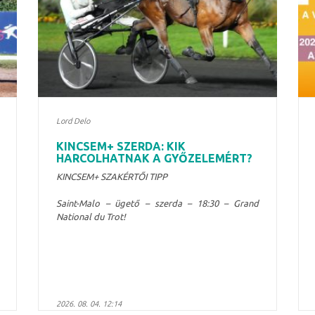
Lord Delo
KINCSEM+ SZERDA: KIK
HARCOLHATNAK A GYŐZELEMÉRT?
KINCSEM+ SZAKÉRTŐI TIPP
Saint-Malo – ügető – szerda – 18:30 – Grand
National du Trot!
2026. 08. 04. 12:14