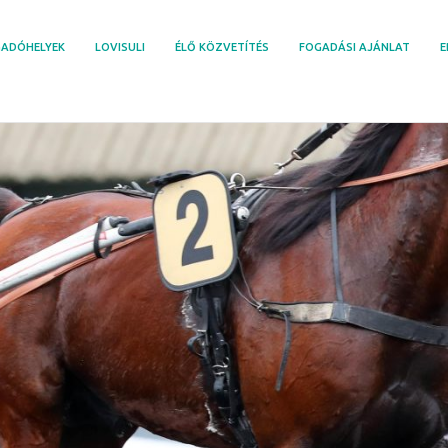
ADÓHELYEK
LOVISULI
ÉLŐ KÖZVETÍTÉS
FOGADÁSI AJÁNLAT
E