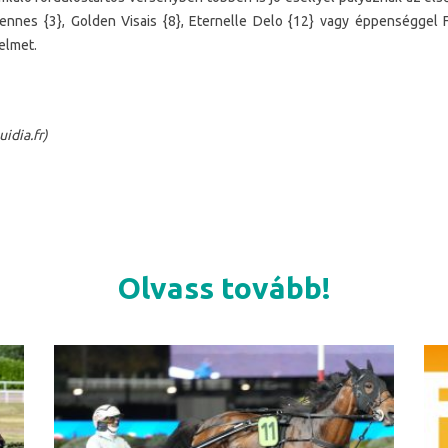
cennes {3}, Golden Visais {8}, Eternelle Delo {12} vagy éppenséggel 
elmet.
uidia.fr)
Olvass tovább!