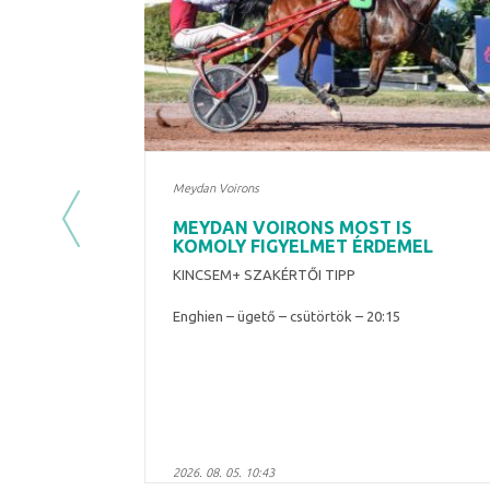
Meydan Voirons
MEYDAN VOIRONS MOST IS
Previous
KOMOLY FIGYELMET ÉRDEMEL
KINCSEM+ SZAKÉRTŐI TIPP
Enghien – ügető – csütörtök – 20:15
2026. 08. 05. 10:43