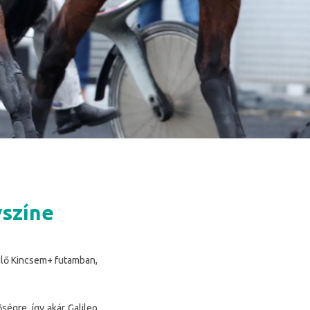
yszíne
rülő Kincsem+ futamban,
ségre, így akár Galileo