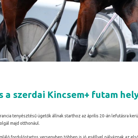
 a szerdai Kincsem+ futam hel
rancia tenyésztésű ügetők állnak starthoz az április 20-án lefutásra ke
lgál majd otthonául.
mláló fordulóstartos versenyben többen is jó eséllyel pályáznak az első