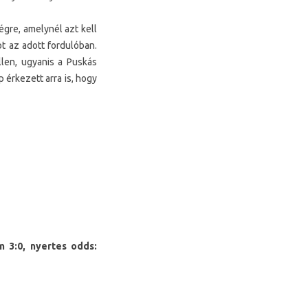
gre, amelynél azt kell
t az adott fordulóban.
llen, ugyanis a Puskás
 érkezett arra is, hogy
 3:0, nyertes odds: