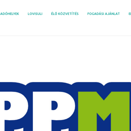
ADÓHELYEK
LOVISULI
ÉLŐ KÖZVETÍTÉS
FOGADÁSI AJÁNLAT
E