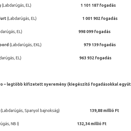
g
(Labdarúgás, EL)
1 101 187 fogadás
furt
(Labdarúgás, EL)
1 001 902 fogadás
bdarúgás, EL)
998 099 fogadás
noord
(Labdarúgás, EKL)
979 139 fogadás
Labdarúgás, EL)
963 932 fogadás
o – legtöbb kifizetett nyeremény (kiegészítő fogadásokkal együtt
d
(Labdarúgás, Spanyol bajnokság)
139,88 millió Ft
darúgás, NB I)
132,34 millió Ft