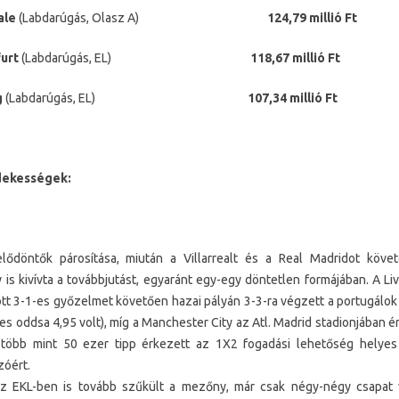
ale
(Labdarúgás, Olasz A)
124,79 millió Ft
furt
(Labdarúgás, EL)
118,67 millió Ft
g
(Labdarúgás, EL)
107,34 millió Ft
dekességek:
-elődöntők párosítása, miután a Villarrealt és a Real Madridot köve
 is kivívta a továbbjutást, egyaránt egy-egy döntetlen formájában. A Li
tt 3-1-es győzelmet követően hazai pályán 3-3-ra végzett a portugálok 
s oddsa 4,95 volt), míg a Manchester City az Atl. Madrid stadionjában ért
több mint 50 ezer tipp érkezett az 1X2 fogadási lehetőség helyes
óért.
z EKL-ben is tovább szűkült a mezőny, már csak négy-négy csapat