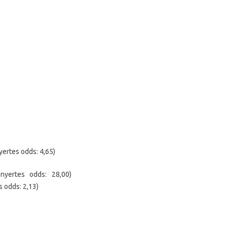
yertes odds: 4,65)
 nyertes odds: 28,00)
s odds: 2,13)