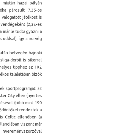
, miután hazai pályán
éka párosult 7,25-ös
álogatott játékost is
a vendégeként (2,32-es
 már le tudta győzni a
s oddsal), így a norvég
 után hétvégén bajnoki
iga-derbit is sikerrel
 helyes tipphez az 1X2
tékos találatában bízók
ek sportprogramját: az
ter City ellen (nyertes
zésével (több mint 190
elődöntőket rendeztek a
is Celtic ellenében (a
ollandiában viszont már
ös nyereményszorzóval