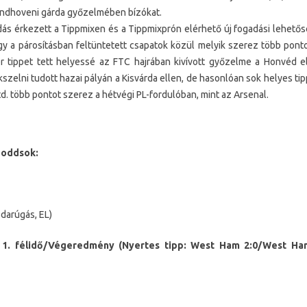
indhoveni gárda győzelmében bízókat.
ás érkezett a Tippmixen és a Tippmixprón elérhető új fogadási lehetősé
gy a párosításban feltüntetett csapatok közül melyik szerez több ponto
r tippet tett helyessé az FTC hajrában kivívott győzelme a Honvéd e
szelni tudott hazai pályán a Kisvárda ellen, de hasonlóan sok helyes tipp
d. több pontot szerez a hétvégi PL-fordulóban, mint az Arsenal.
 oddsok:
bdarúgás, EL)
1. félidő/Végeredmény (Nyertes tipp: West Ham 2:0/West Ham