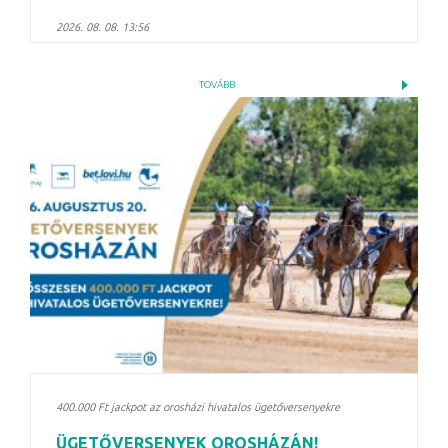
2026. 08. 08. 13:56
TOVÁBB
400.000 Ft jackpot az orosházi hivatalos ügetőversenyekre
ÜGETŐVERSENYEK OROSHÁZÁN!