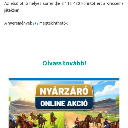
Az első öt ló helyes sorrendje 8 115 480 Forintot ért a Kincsem+
játékban.
A nyeremények
ITT
megtekinthetők.
Olvass tovább!