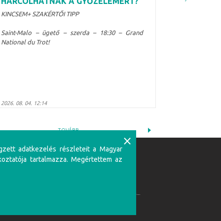
HARCOLHATNAK A GYŐZELEMÉRT?
KINCSEM+ SZAKÉRTŐI TIPP
Saint-Malo – ügető – szerda – 18:30 – Grand
National du Trot!
2026. 08. 04. 12:14
TOVÁBB
⨯
gzett adatkezelés részleteit a Magyar
koztatója tartalmazza. Megértettem az
Partnerünk:
zerencsejátékban csak 18 éven