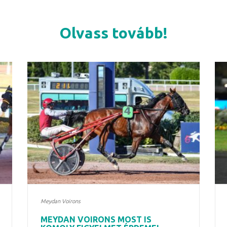
Olvass tovább!
Meydan Voirons
MEYDAN VOIRONS MOST IS