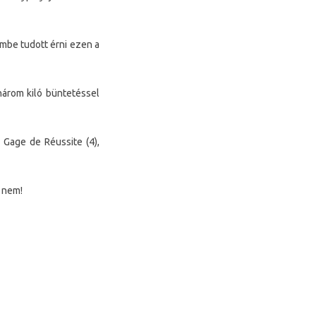
embe tudott érni ezen a
három kiló büntetéssel
ő Gage de Réussite (4),
k nem!