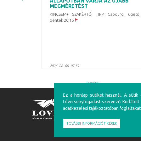
ÁLLAPOTBAN VÁRJA AZ ÚJABB
MEGMÉRETÉST
KINCSEM+ SZAKÉRTŐI TIPP: Cabourg, ügető,
péntek 20:15
2026. 08. 06. 07:59
TOVÁBB
Ez a honlap sütiket használ. A sütik
Lóversenyfogadást-szervező Korlátolt
FIGYELEM!
adatkezelési tájékoztatóban foglaltakat
A túlzásba vitt szerencsejáték ártalmas, mentálhig
felüliek vehetnek részt!
TOVÁBBI INFORMÁCIÓT KÉREK
Írj nekünk!
Játékosvédelem
Részvéte