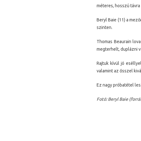
méteres, hosszú távra 
Beryl Baie (11) a mező
szinten.
Thomas Beaurain lovag
megterhelt, duplázni vá
Rajtuk kívül jó esélly
valamint az ősszel kiv
Ez nagy próbatétel les
Fotó: Beryl Baie (forrás