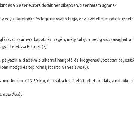
kiírt és 95 ezer euróra dotált hendikepben, tizenhatam ugranak.
ny egyik korelnöke és legrutinosabb tagja, egy kivétellel mindig küzdel
lásával szárnyra kapott év végén, mély talajon pedig visszavághat a 
gyó Ite Missa Est-nek (5).
el pályázik a diadalra a sikerrel hangoló és kiegyensúlyozottan teljesít
álóan mozgó és top formáját tartó Genesis As (6).
z mindenkinek 13:50-kor, de csak a lovak előtt lehet akadály, a milliókna
: equidia.fr)