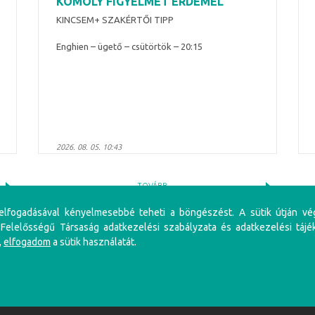
KOMOLY FIGYELMET ÉRDEMEL
KINCSEM+ SZAKÉRTŐI TIPP
Enghien – ügető – csütörtök – 20:15
2026. 08. 05. 10:43
TOVÁBB
 elfogadásával kényelmesebbé teheti a böngészést. A sütik útján vé
 Felelősségű Társaság adatkezelési szabályzata és adatkezelési tájé
,
elfogadom
a sütik használatát.
iénés problémákat, illetve függőséget okozhat! Éljen az önkorlátozás, önkizárás lehetőségével! S
li szabályzat
Adatkezelési Szabályzat
Impresszum