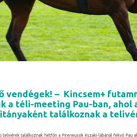
rő vendégek! – Kincsem+ futam
k a téli-meeting Pau-ban, ahol 
itányaként találkoznak a telivé
i telivérek találkoznak hétfőn a Pireneusok északi-lábánál fekvő Pau 