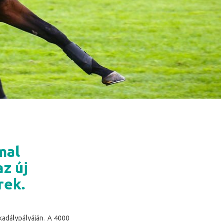
mal
az új
rek.
akadálypályáján. A 4000