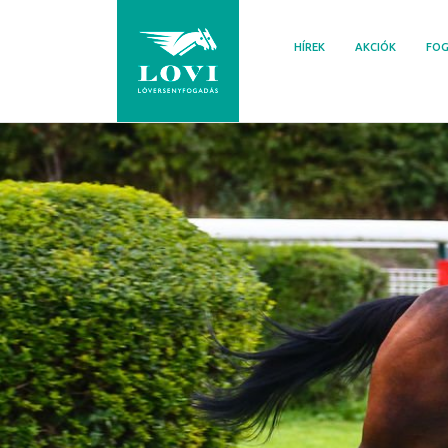
Skip
to
HÍREK
AKCIÓK
FOG
content