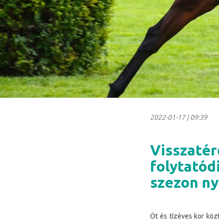
2022-01-17
|
09:39
Visszaté
folytatódi
szezon ny
Öt és tízéves kor közt