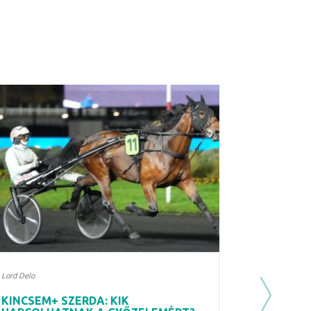
Lord Delo
KINCSEM+ SZERDA: KIK
Next