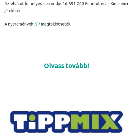
Az első öt ló helyes sorrendje 16 591 260 Forintot ért a Kincsem+
játékban.
A nyeremények
ITT
megtekinthetők.
Olvass tovább!