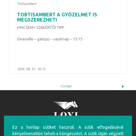
Tortisambert
TORTISAMBERT A GYŐZELMET IS
MEGSZEREZHETI
KINCSEM+ SZAKÉRTŐI TIPP
Deauville – galopp – vasárnap – 15:15
2026. 08. 01. 16:15
TOVÁBB
Ez a honlap sütiket használ. A sütik elfogadásával
FIGYELEM!
kényelmesebbé teheti a böngészést. A sütik útján végzett