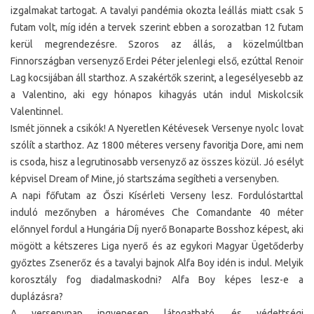
izgalmakat tartogat. A tavalyi pandémia okozta leállás miatt csak 5
futam volt, míg idén a tervek szerint ebben a sorozatban 12 futam
kerül megrendezésre. Szoros az állás, a közelmúltban
Finnországban versenyző Erdei Péter jelenlegi első, ezúttal Renoir
Lag kocsijában áll starthoz. A szakértők szerint, a legesélyesebb az
a Valentino, aki egy hónapos kihagyás után indul Miskolcsik
Valentinnel.
Ismét jönnek a csikók! A Nyeretlen Kétévesek Versenye nyolc lovat
szólít a starthoz. Az 1800 méteres verseny favoritja Dore, ami nem
is csoda, hisz a legrutinosabb versenyző az összes közül. Jó esélyt
képvisel Dream of Mine, jó startszáma segítheti a versenyben.
A napi főfutam az Őszi Kísérleti Verseny lesz. Fordulóstarttal
induló mezőnyben a hároméves Che Comandante 40 méter
előnnyel fordul a Hungária Díj nyerő Bonaparte Bosshoz képest, aki
mögött a kétszeres Liga nyerő és az egykori Magyar Ügetőderby
győztes Zsenerőz és a tavalyi bajnok Alfa Boy idén is indul. Melyik
korosztály fog diadalmaskodni? Alfa Boy képes lesz-e a
duplázásra?
A versenynap ingyenesen látogatható, és védettségi