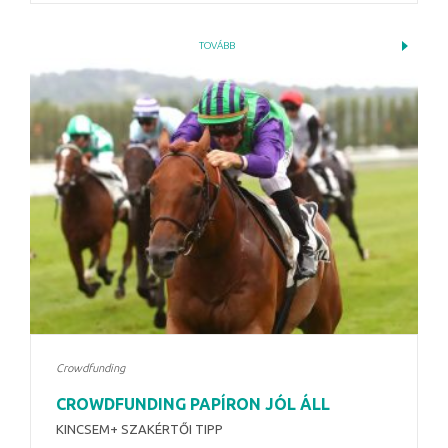
TOVÁBB
Crowdfunding
CROWDFUNDING PAPÍRON JÓL ÁLL
KINCSEM+ SZAKÉRTŐI TIPP